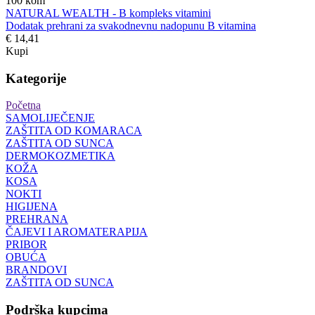
100
kom
NATURAL WEALTH - B kompleks vitamini
Dodatak prehrani za svakodnevnu nadopunu B vitamina
€ 14,41
Kupi
Kategorije
Početna
SAMOLIJEČENJE
ZAŠTITA OD KOMARACA
ZAŠTITA OD SUNCA
DERMOKOZMETIKA
KOŽA
KOSA
NOKTI
HIGIJENA
PREHRANA
ČAJEVI I AROMATERAPIJA
PRIBOR
OBUĆA
BRANDOVI
ZAŠTITA OD SUNCA
Podrška kupcima