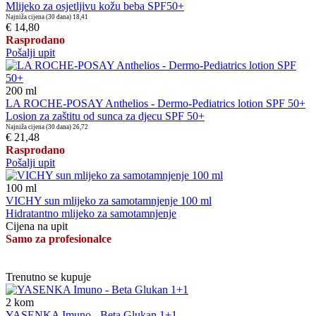
Mlijeko za osjetljivu kožu beba SPF50+
Najniža cijena (30 dana)
18,41
€ 14,80
Rasprodano
Pošalji upit
200
ml
LA ROCHE-POSAY Anthelios - Dermo-Pediatrics lotion SPF 50+
Losion za zaštitu od sunca za djecu SPF 50+
Najniža cijena (30 dana)
26,72
€ 21,48
Rasprodano
Pošalji upit
100
ml
VICHY sun mlijeko za samotamnjenje 100 ml
Hidratantno mlijeko za samotamnjenje
Cijena na upit
Samo za profesionalce
Trenutno se kupuje
2
kom
YASENKA Imuno - Beta Glukan 1+1