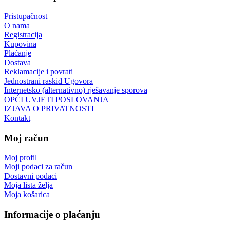
Pristupačnost
O nama
Registracija
Kupovina
Plaćanje
Dostava
Reklamacije i povrati
Jednostrani raskid Ugovora
Internetsko (alternativno) rješavanje sporova
OPĆI UVJETI POSLOVANJA
IZJAVA O PRIVATNOSTI
Kontakt
Moj račun
Moj profil
Moji podaci za račun
Dostavni podaci
Moja lista želja
Moja košarica
Informacije o plaćanju