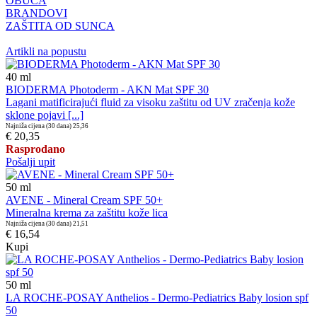
OBUĆA
BRANDOVI
ZAŠTITA OD SUNCA
Artikli na popustu
40
ml
BIODERMA Photoderm - AKN Mat SPF 30
Lagani matificirajući fluid za visoku zaštitu od UV zračenja kože
sklone pojavi [...]
Najniža cijena (30 dana)
25,36
€ 20,35
Rasprodano
Pošalji upit
50
ml
AVENE - Mineral Cream SPF 50+
Mineralna krema za zaštitu kože lica
Najniža cijena (30 dana)
21,51
€ 16,54
Kupi
50
ml
LA ROCHE-POSAY Anthelios - Dermo-Pediatrics Baby losion spf
50