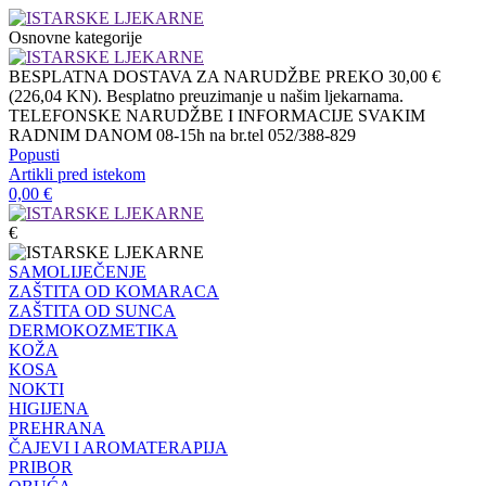
Osnovne kategorije
BESPLATNA DOSTAVA ZA NARUDŽBE PREKO 30,00 €
(226,04 KN). Besplatno preuzimanje u našim ljekarnama.
TELEFONSKE NARUDŽBE I INFORMACIJE SVAKIM
RADNIM DANOM 08-15h na br.tel 052/388-829
Popusti
Artikli pred istekom
0,00
€
€
SAMOLIJEČENJE
ZAŠTITA OD KOMARACA
ZAŠTITA OD SUNCA
DERMOKOZMETIKA
KOŽA
KOSA
NOKTI
HIGIJENA
PREHRANA
ČAJEVI I AROMATERAPIJA
PRIBOR