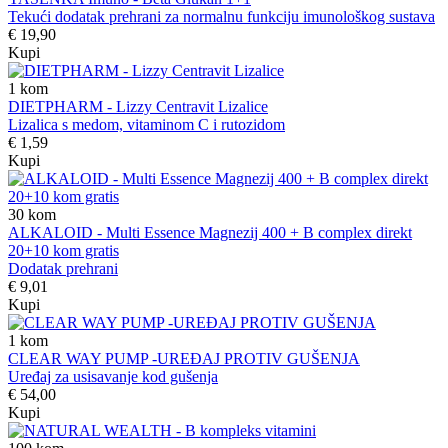
Tekući dodatak prehrani za normalnu funkciju imunološkog sustava
€ 19,90
Kupi
1
kom
DIETPHARM - Lizzy Centravit Lizalice
Lizalica s medom, vitaminom C i rutozidom
€ 1,59
Kupi
30
kom
ALKALOID - Multi Essence Magnezij 400 + B complex direkt
20+10 kom gratis
Dodatak prehrani
€ 9,01
Kupi
1
kom
CLEAR WAY PUMP -UREĐAJ PROTIV GUŠENJA
Uređaj za usisavanje kod gušenja
€ 54,00
Kupi