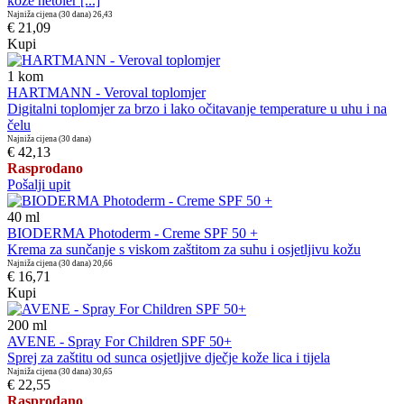
kože netoler [...]
Najniža cijena (30 dana)
26,43
€ 21,09
Kupi
1
kom
HARTMANN - Veroval toplomjer
Digitalni toplomjer za brzo i lako očitavanje temperature u uhu i na
čelu
Najniža cijena (30 dana)
€ 42,13
Rasprodano
Pošalji upit
40
ml
BIODERMA Photoderm - Creme SPF 50 +
Krema za sunčanje s viskom zaštitom za suhu i osjetljivu kožu
Najniža cijena (30 dana)
20,66
€ 16,71
Kupi
200
ml
AVENE - Spray For Children SPF 50+
Sprej za zaštitu od sunca osjetljive dječje kože lica i tijela
Najniža cijena (30 dana)
30,65
€ 22,55
Rasprodano