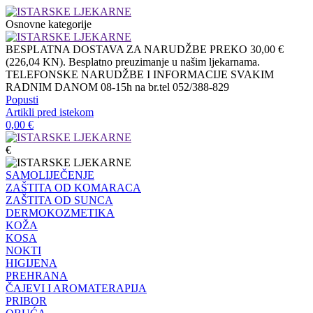
Osnovne kategorije
BESPLATNA DOSTAVA ZA NARUDŽBE PREKO 30,00 €
(226,04 KN). Besplatno preuzimanje u našim ljekarnama.
TELEFONSKE NARUDŽBE I INFORMACIJE SVAKIM
RADNIM DANOM 08-15h na br.tel 052/388-829
Popusti
Artikli pred istekom
0,00
€
€
SAMOLIJEČENJE
ZAŠTITA OD KOMARACA
ZAŠTITA OD SUNCA
DERMOKOZMETIKA
KOŽA
KOSA
NOKTI
HIGIJENA
PREHRANA
ČAJEVI I AROMATERAPIJA
PRIBOR