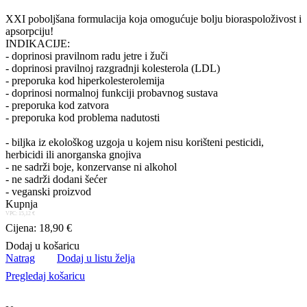
XXI poboljšana formulacija koja omogućuje bolju bioraspoloživost i
apsorpciju!
INDIKACIJE:
- doprinosi pravilnom radu jetre i žuči
- doprinosi pravilnoj razgradnji kolesterola (LDL)
- preporuka kod hiperkolesterolemija
- doprinosi normalnoj funkciji probavnog sustava
- preporuka kod zatvora
- preporuka kod problema nadutosti
- biljka iz ekološkog uzgoja u kojem nisu korišteni pesticidi,
herbicidi ili anorganska gnojiva
- ne sadrži boje, konzervanse ni alkohol
- ne sadrži dodani šećer
- veganski proizvod
Kupnja
VPC: 15,12 €
Cijena: 18,90 €
Dodaj u košaricu
Natrag
Dodaj u listu želja
Pregledaj košaricu