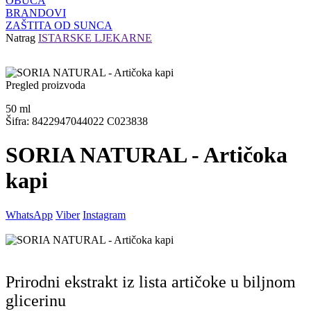
OBUĆA
BRANDOVI
ZAŠTITA OD SUNCA
Natrag
ISTARSKE LJEKARNE
Pregled proizvoda
50
ml
Šifra: 8422947044022 C023838
SORIA NATURAL - Artičoka
kapi
WhatsApp
Viber
Instagram
Prirodni ekstrakt iz lista artičoke u biljnom
glicerinu