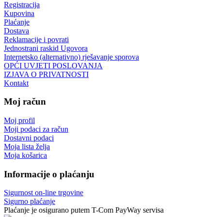
Registracija
Kupovina
Plaćanje
Dostava
Reklamacije i povrati
Jednostrani raskid Ugovora
Internetsko (alternativno) rješavanje sporova
OPĆI UVJETI POSLOVANJA
IZJAVA O PRIVATNOSTI
Kontakt
Moj račun
Moj profil
Moji podaci za račun
Dostavni podaci
Moja lista želja
Moja košarica
Informacije o plaćanju
Sigurnost on-line trgovine
Sigurno plaćanje
Plaćanje je osigurano putem T-Com PayWay servisa