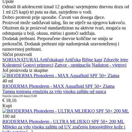
Upute
Odrasli ili adolescenti iznad 12 godina: savjetujemo dnevnu dozu od
1 ml (25 kapi) tri puta na dan, razrjeđeno u vodi.
Dobro protresti prije uporabe. Čuvati van dosega djece.
Proizvod može sadržavati talog, što ne utječe na njegovu kakvoću.
Obzirom da je proizvod standardiziran na aktivne tvari, moguća su
odstupanja u boji, okusu, mirisu i gustoći sadržaja.
Dodatak prehrani. Preporučene dnevne količine ne smiju se
prekoračiti. Dodatak prehrani nije nadomjestak uravnoteženoj i
raznovrsnoj prehrani.
Slični proizvodi
SORIA
NATURAL
Artičoka
kapi
Artičoka
Biljne kapi
Zdravlje jetre
Kolesterol
Gotovi pripravci
Zatvor - opstipacija
Nadutost - vjetrovi
Još proizvoda iz skupine
40
ml
BIODERMA Photoderm - MAX Aquafluid SPF 50+ Zlatna
Tamna tonirana emulzija za vrlo visoku zaštitu od sunca
Najniža cijena (30 dana)
23,88
€ 18,16
Kupi
100
ml
BIODERMA Photoderm - ULTRA MLIJEKO SPF 50+ 200 ML
Mlijeko za vrlo visoku zaštitu od UV zračenja fotoosjetljive kože i