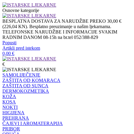
Osnovne kategorije
BESPLATNA DOSTAVA ZA NARUDŽBE PREKO 30,00 €
(226,04 KN). Besplatno preuzimanje u našim ljekarnama.
TELEFONSKE NARUDŽBE I INFORMACIJE SVAKIM
RADNIM DANOM 08-15h na br.tel 052/388-829
Popusti
Artikli pred istekom
0,00
€
€
SAMOLIJEČENJE
ZAŠTITA OD KOMARACA
ZAŠTITA OD SUNCA
DERMOKOZMETIKA
KOŽA
KOSA
NOKTI
HIGIJENA
PREHRANA
ČAJEVI I AROMATERAPIJA
PRIBOR