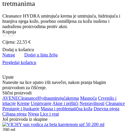
tretmanima
Cleanance HYDRA umirujuća krema je umirujuća, hidrirajuća i
hranjiva njega kože, posebno osmišljena za kožu isušenu i
nadraženu proizvodima protiv akni.
Kupnja
VPC: 18,04 €
Cijena: 22,55 €
Dodaj u košaricu
Natrag
Dodaj u listu želja
Pregledaj košaricu
Upute
Nanesite na lice ujutro i/ili navečer, nakon pranja blagim
proizvodom za čišćenje.
Slični proizvodi
AVENE
Cleanance
Hydra
umirujuća
krema
Masnoća
Crvenilo i
iritacije
Kreme
Umirivanje
Akne i prištići
Nepravilnosti
Cleanance
Perutanje i ljuskanje
Masna i problematična koža
Dnevna njega
Ciljana njega
Njega
Lice i vrat
Još proizvoda iz skupine
200
ml