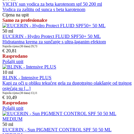
VICHY sun vodica za beta karotenom spf 50 200 ml
Vodica za zaštitu od sunca s beta karotenom
Cijena na upit
Samo za profesionalce
50
ml
EUCERIN - Hydro Protect FLUID SPF50+ 50 ML
Hidratantna krema za sunčanje s ultra-laganim efektom
Najniža cijena (30 dana)
29,73
€ 20,81
Rasprodano
Pošalji upit
10
ml
BLINK - Intensive PLUS
Kapi za oči u obliku tekućeg gela za dugotrajno olakšanje od trajnog
osjećaja su [...]
Najniža cijena (30 dana)
13,11
€ 10,49
Rasprodano
Pošalji upit
50
ml
EUCERIN - Sun PIGMENT CONTROL SPF 50 50 ML