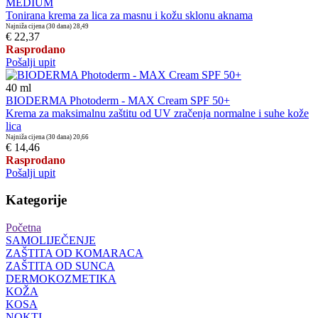
MEDIUM
Tonirana krema za lica za masnu i kožu sklonu aknama
Najniža cijena (30 dana)
28,49
€ 22,37
Rasprodano
Pošalji upit
40
ml
BIODERMA Photoderm - MAX Cream SPF 50+
Krema za maksimalnu zaštitu od UV zračenja normalne i suhe kože
lica
Najniža cijena (30 dana)
20,66
€ 14,46
Rasprodano
Pošalji upit
Kategorije
Početna
SAMOLIJEČENJE
ZAŠTITA OD KOMARACA
ZAŠTITA OD SUNCA
DERMOKOZMETIKA
KOŽA
KOSA
NOKTI