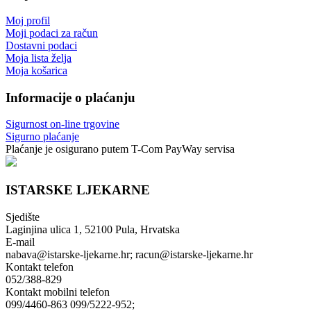
Moj profil
Moji podaci za račun
Dostavni podaci
Moja lista želja
Moja košarica
Informacije o plaćanju
Sigurnost on-line trgovine
Sigurno plaćanje
Plaćanje je osigurano putem T-Com PayWay servisa
ISTARSKE LJEKARNE
Sjedište
Laginjina ulica 1, 52100 Pula, Hrvatska
E-mail
nabava@istarske-ljekarne.hr; racun@istarske-ljekarne.hr
Kontakt telefon
052/388-829
Kontakt mobilni telefon
099/4460-863 099/5222-952;