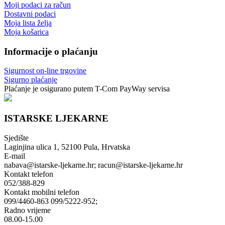
Moji podaci za račun
Dostavni podaci
Moja lista želja
Moja košarica
Informacije o plaćanju
Sigurnost on-line trgovine
Sigurno plaćanje
Plaćanje je osigurano putem T-Com PayWay servisa
ISTARSKE LJEKARNE
Sjedište
Laginjina ulica 1, 52100 Pula, Hrvatska
E-mail
nabava@istarske-ljekarne.hr; racun@istarske-ljekarne.hr
Kontakt telefon
052/388-829
Kontakt mobilni telefon
099/4460-863 099/5222-952;
Radno vrijeme
08.00-15.00