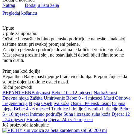
Natrag
Dodaj u listu želja
Pregledaj košaricu
Upute
Upute za uporabu:
Očistite i posušite bebino pelensko područje te nanesite tanak sloj
zaštitne masti pri svakoj promjeni pelene.
Za cijelo pelensko područje dovoljna je količina veličine graška.
Mast stvara prozirni sloj, ne ostavljajući debeli bijeli film te se ne
mora čistiti.
Primjena kod dojilja:
Bepanthen Baby mast njeguje bradavice dojilja. Preporučuje se da
se prije dojenja uklone ostaci masti.
Slični proizvodi
BEPANTHEN
Baby
mast
Bebe: 10 - 12 mjeseci
Nadraženost
Dnevna njega
Zaštita
Umirivanje
Bebe: 0 - 4 mjeseci
Masti
Obnova
i regeneracija
Njega
Osjetljiva koža
Osipi - Pelenski osipi
Ciljana
njega
Bebe: 4 - 6 mjeseci
Trudnice i dojilje
Crvenilo i iritacije
Bebe:
6 - 10 mjeseci
Intimno područje
Suha i izrazito suha koža
Djeca: 12
- 24 mjeseci
Hidratacija
Djeca: 24 i više mjeseci
Još proizvoda iz skupine