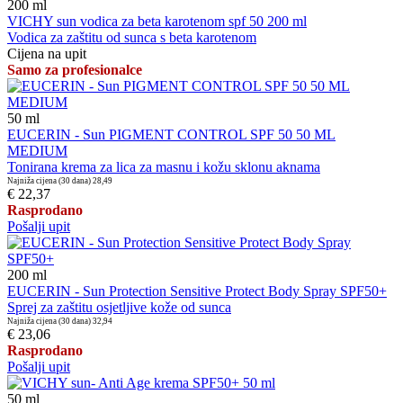
200
ml
VICHY sun vodica za beta karotenom spf 50 200 ml
Vodica za zaštitu od sunca s beta karotenom
Cijena na upit
Samo za profesionalce
50
ml
EUCERIN - Sun PIGMENT CONTROL SPF 50 50 ML
MEDIUM
Tonirana krema za lica za masnu i kožu sklonu aknama
Najniža cijena (30 dana)
28,49
€ 22,37
Rasprodano
Pošalji upit
200
ml
EUCERIN - Sun Protection Sensitive Protect Body Spray SPF50+
Sprej za zaštitu osjetljive kože od sunca
Najniža cijena (30 dana)
32,94
€ 23,06
Rasprodano
Pošalji upit
50
ml