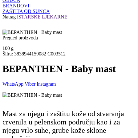
OBUĆA
BRANDOVI
ZAŠTITA OD SUNCA
Natrag
ISTARSKE LJEKARNE
Pregled proizvoda
100
g
Šifra: 3838944159082 C003512
BEPANTHEN - Baby mast
WhatsApp
Viber
Instagram
Mast za njegu i zaštitu kože od stvaranja
crvenila u pelenskom području kao i za
njegu vrlo suhe, grube kože sklone