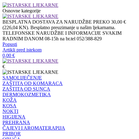
Osnovne kategorije
BESPLATNA DOSTAVA ZA NARUDŽBE PREKO 30,00 €
(226,04 KN). Besplatno preuzimanje u našim ljekarnama.
TELEFONSKE NARUDŽBE I INFORMACIJE SVAKIM
RADNIM DANOM 08-15h na br.tel 052/388-829
Popusti
Artikli pred istekom
0,00
€
€
SAMOLIJEČENJE
ZAŠTITA OD KOMARACA
ZAŠTITA OD SUNCA
DERMOKOZMETIKA
KOŽA
KOSA
NOKTI
HIGIJENA
PREHRANA
ČAJEVI I AROMATERAPIJA
PRIBOR