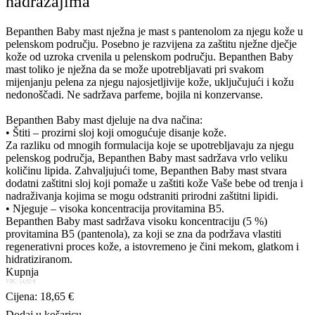
nadražajima
Bepanthen Baby mast nježna je mast s pantenolom za njegu kože u
pelenskom području. Posebno je razvijena za zaštitu nježne dječje
kože od uzroka crvenila u pelenskom području. Bepanthen Baby
mast toliko je nježna da se može upotrebljavati pri svakom
mijenjanju pelena za njegu najosjetljivije kože, uključujući i kožu
nedonoščadi. Ne sadržava parfeme, bojila ni konzervanse.
Bepanthen Baby mast djeluje na dva načina:
• Štiti – prozirni sloj koji omogućuje disanje kože.
Za razliku od mnogih formulacija koje se upotrebljavaju za njegu
pelenskog područja, Bepanthen Baby mast sadržava vrlo veliku
količinu lipida. Zahvaljujući tome, Bepanthen Baby mast stvara
dodatni zaštitni sloj koji pomaže u zaštiti kože Vaše bebe od trenja i
nadraživanja kojima se mogu odstraniti prirodni zaštitni lipidi.
• Njeguje – visoka koncentracija provitamina B5.
Bepanthen Baby mast sadržava visoku koncentraciju (5 %)
provitamina B5 (pantenola), za koji se zna da podržava vlastiti
regenerativni proces kože, a istovremeno je čini mekom, glatkom i
hidratiziranom.
Kupnja
VPC: 14,92 €
Cijena: 18,65 €
Dodaj u košaricu