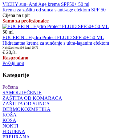
VICHY sun- Anti Age krema SPF50+ 50 ml
Krema za zaštitu od sunca s anti-age efektom SPF 50
Cijena na upit
Samo za profesionalce
50
ml
EUCERIN - Hydro Protect FLUID SPF50+ 50 ML
Hidratantna krema za sunčanje s ultra-laganim efektom
Najniža cijena (30 dana)
29,73
€ 20,81
Rasprodano
Pošalji upit
Kategorije
Početna
SAMOLIJEČENJE
ZAŠTITA OD KOMARACA
ZAŠTITA OD SUNCA
DERMOKOZMETIKA
KOŽA
KOSA
NOKTI
HIGIJENA
PREHRANA