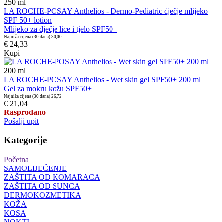
250
ml
LA ROCHE-POSAY Anthelios - Dermo-Pediatric dječje mlijeko
SPF 50+ lotion
Mlijeko za dječje lice i tjelo SPF50+
Najniža cijena (30 dana)
30,00
€ 24,33
Kupi
200
ml
LA ROCHE-POSAY Anthelios - Wet skin gel SPF50+ 200 ml
Gel za mokru kožu SPF50+
Najniža cijena (30 dana)
26,72
€ 21,04
Rasprodano
Pošalji upit
Kategorije
Početna
SAMOLIJEČENJE
ZAŠTITA OD KOMARACA
ZAŠTITA OD SUNCA
DERMOKOZMETIKA
KOŽA
KOSA
NOKTI