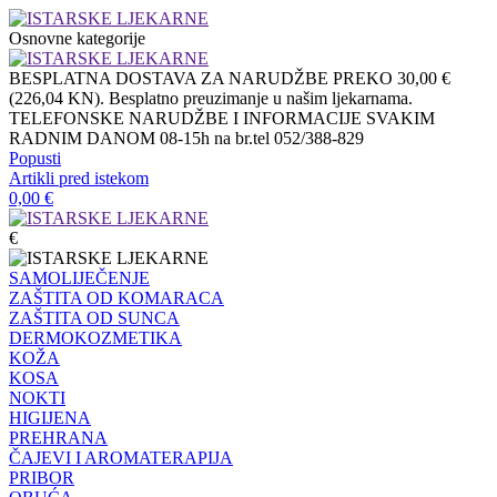
Osnovne kategorije
BESPLATNA DOSTAVA ZA NARUDŽBE PREKO 30,00 €
(226,04 KN). Besplatno preuzimanje u našim ljekarnama.
TELEFONSKE NARUDŽBE I INFORMACIJE SVAKIM
RADNIM DANOM 08-15h na br.tel 052/388-829
Popusti
Artikli pred istekom
0,00
€
€
SAMOLIJEČENJE
ZAŠTITA OD KOMARACA
ZAŠTITA OD SUNCA
DERMOKOZMETIKA
KOŽA
KOSA
NOKTI
HIGIJENA
PREHRANA
ČAJEVI I AROMATERAPIJA
PRIBOR