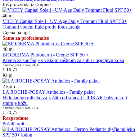
Još proizvoda iz skupine
40
ml
VICHY Capital Soleil - UV-Age Daily Tonirani Fluid SPF 50+
Tonirani vodeni fluid protiv fotostarenja
Cijena na upit
Samo za profesionalce
40
ml
BIODERMA Photoderm - Creme SPF 50 +
Krema za sunčanje s viskom zaštitom za suhu i osjetljivu kožu
Najniža cijena (30 dana)
20,66
€ 16,71
Kupi
2
kom
LA ROCHE-POSAY Anthelios - Family paket
Hidratantno mlijeko za zaštitu od sunca i LIPIKAR balzam koji
smiruje kožu
Najniža cijena (30 dana)
27,66
€ 20,75
Rasprodano
Pošalji upit