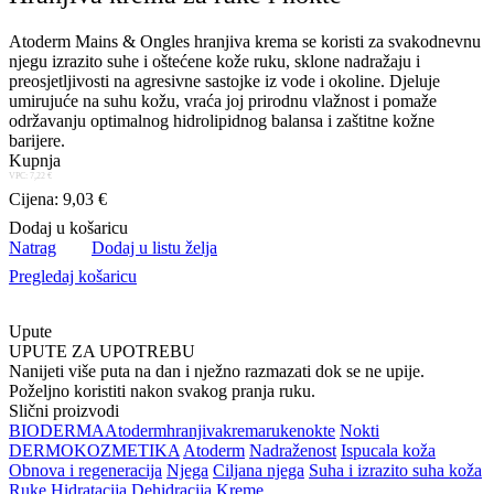
Atoderm Mains & Ongles hranjiva krema se koristi za svakodnevnu
njegu izrazito suhe i oštećene kože ruku, sklone nadražaju i
preosjetljivosti na agresivne sastojke iz vode i okoline. Djeluje
umirujuće na suhu kožu, vraća joj prirodnu vlažnost i pomaže
održavanju optimalnog hidrolipidnog balansa i zaštitne kožne
barijere.
Kupnja
VPC: 7,22 €
Cijena: 9,03 €
Dodaj u košaricu
Natrag
Dodaj u listu želja
Pregledaj košaricu
Upute
UPUTE ZA UPOTREBU
Nanijeti više puta na dan i nježno razmazati dok se ne upije.
Poželjno koristiti nakon svakog pranja ruku.
Slični proizvodi
BIODERMA
Atoderm
hranjiva
krema
ruke
nokte
Nokti
DERMOKOZMETIKA
Atoderm
Nadraženost
Ispucala koža
Obnova i regeneracija
Njega
Ciljana njega
Suha i izrazito suha koža
Ruke
Hidratacija
Dehidracija
Kreme