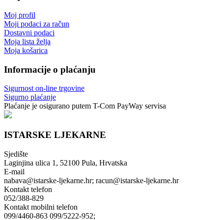
Moj profil
Moji podaci za račun
Dostavni podaci
Moja lista želja
Moja košarica
Informacije o plaćanju
Sigurnost on-line trgovine
Sigurno plaćanje
Plaćanje je osigurano putem T-Com PayWay servisa
ISTARSKE LJEKARNE
Sjedište
Laginjina ulica 1, 52100 Pula, Hrvatska
E-mail
nabava@istarske-ljekarne.hr; racun@istarske-ljekarne.hr
Kontakt telefon
052/388-829
Kontakt mobilni telefon
099/4460-863 099/5222-952;