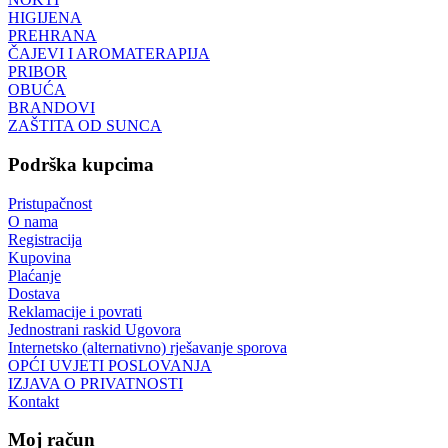
HIGIJENA
PREHRANA
ČAJEVI I AROMATERAPIJA
PRIBOR
OBUĆA
BRANDOVI
ZAŠTITA OD SUNCA
Podrška kupcima
Pristupačnost
O nama
Registracija
Kupovina
Plaćanje
Dostava
Reklamacije i povrati
Jednostrani raskid Ugovora
Internetsko (alternativno) rješavanje sporova
OPĆI UVJETI POSLOVANJA
IZJAVA O PRIVATNOSTI
Kontakt
Moj račun