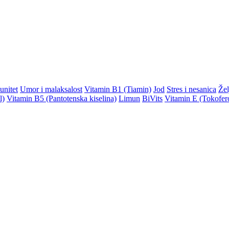
unitet
Umor i malaksalost
Vitamin B1 (Tiamin)
Jod
Stres i nesanica
Žel
l)
Vitamin B5 (Pantotenska kiselina)
Limun
BiVits
Vitamin E (Tokofer