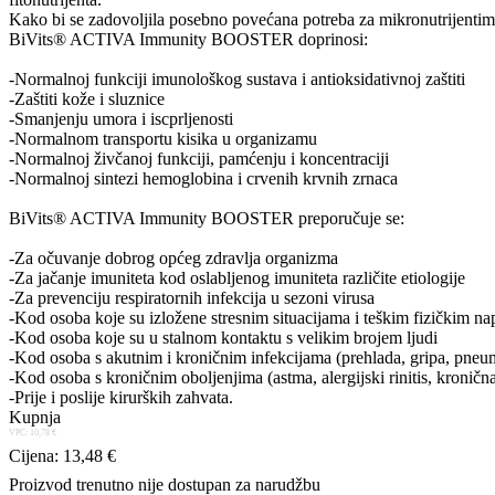
Kako bi se zadovoljila posebno povećana potreba za mikronutrijent
BiVits® ACTIVA Immunity BOOSTER doprinosi:
-Normalnoj funkciji imunološkog sustava i antioksidativnoj zaštiti
-Zaštiti kože i sluznice
-Smanjenju umora i iscprljenosti
-Normalnom transportu kisika u organizamu
-Normalnoj živčanoj funkciji, pamćenju i koncentraciji
-Normalnoj sintezi hemoglobina i crvenih krvnih zrnaca
BiVits® ACTIVA Immunity BOOSTER preporučuje se:
-Za očuvanje dobrog općeg zdravlja organizma
-Za jačanje imuniteta kod oslabljenog imuniteta različite etiologije
-Za prevenciju respiratornih infekcija u sezoni virusa
-Kod osoba koje su izložene stresnim situacijama i teškim fizičkim n
-Kod osoba koje su u stalnom kontaktu s velikim brojem ljudi
-Kod osoba s akutnim i kroničnim infekcijama (prehlada, gripa, pneu
-Kod osoba s kroničnim oboljenjima (astma, alergijski rinitis, kroničn
-Prije i poslije kirurških zahvata.
Kupnja
VPC: 10,78 €
Cijena: 13,48 €
Proizvod trenutno nije dostupan za narudžbu