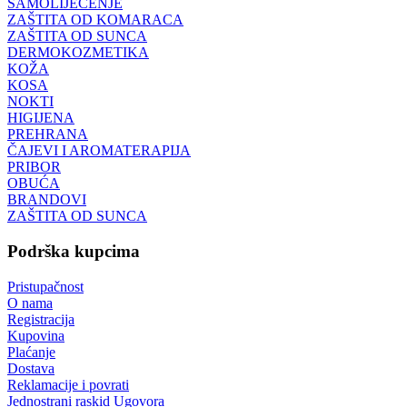
SAMOLIJEČENJE
ZAŠTITA OD KOMARACA
ZAŠTITA OD SUNCA
DERMOKOZMETIKA
KOŽA
KOSA
NOKTI
HIGIJENA
PREHRANA
ČAJEVI I AROMATERAPIJA
PRIBOR
OBUĆA
BRANDOVI
ZAŠTITA OD SUNCA
Podrška kupcima
Pristupačnost
O nama
Registracija
Kupovina
Plaćanje
Dostava
Reklamacije i povrati
Jednostrani raskid Ugovora