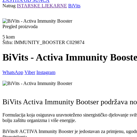
ZAŠTITA OD SUNCA
Natrag
ISTARSKE LJEKARNE
BiVits
Pregled proizvoda
5
kom
Šifra: IMMUNITY_BOOSTER C029874
BiVits - Activa Immunity Boost
WhatsApp
Viber
Instagram
BiVits Activa Immunity Bootser podržava no
Formulacija koja osigurava uravnoteženo sinergističko djelovanje svih
bolju zaštitu organizma i više energije.
BiVits® ACTIVA Immunity Booster je jedostavan za primjenu, ugodnog
fitonutrijenta.