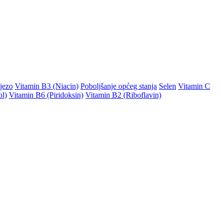
jezo
Vitamin B3 (Niacin)
Poboljšanje općeg stanja
Selen
Vitamin C
ol)
Vitamin B6 (Piridoksin)
Vitamin B2 (Riboflavin)