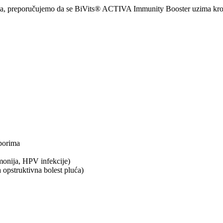
ima, preporučujemo da se BiVits® ACTIVA Immunity Booster uzima kroz
aporima
monija, HPV infekcije)
a opstruktivna bolest pluća)