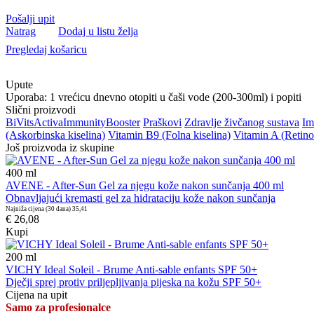
Pošalji upit
Natrag
Dodaj u listu želja
Pregledaj košaricu
Upute
Uporaba: 1 vrećicu dnevno otopiti u čaši vode (200-300ml) i popiti
Slični proizvodi
BiVits
Activa
Immunity
Booster
Praškovi
Zdravlje živčanog sustava
Im
(Askorbinska kiselina)
Vitamin B9 (Folna kiselina)
Vitamin A (Retino
Još proizvoda iz skupine
400
ml
AVENE - After-Sun Gel za njegu kože nakon sunčanja 400 ml
Obnavljajući kremasti gel za hidrataciju kože nakon sunčanja
Najniža cijena (30 dana)
35,41
€ 26,08
Kupi
200
ml
VICHY Ideal Soleil - Brume Anti-sable enfants SPF 50+
Dječji sprej protiv priljepljivanja pijeska na kožu SPF 50+
Cijena na upit
Samo za profesionalce