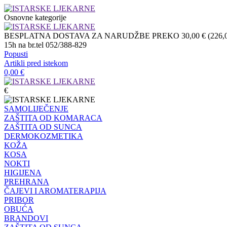
Osnovne kategorije
BESPLATNA DOSTAVA ZA NARUDŽBE PREKO 30,00 € (226,04 
15h na br.tel 052/388-829
Popusti
Artikli pred istekom
0,00
€
€
SAMOLIJEČENJE
ZAŠTITA OD KOMARACA
ZAŠTITA OD SUNCA
DERMOKOZMETIKA
KOŽA
KOSA
NOKTI
HIGIJENA
PREHRANA
ČAJEVI I AROMATERAPIJA
PRIBOR
OBUĆA
BRANDOVI