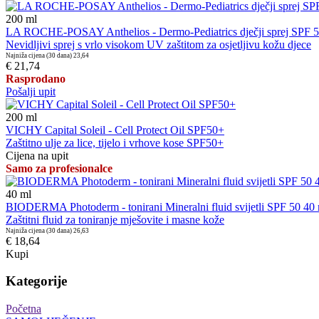
200
ml
LA ROCHE-POSAY Anthelios - Dermo-Pediatrics dječji sprej SPF 
Nevidljivi sprej s vrlo visokom UV zaštitom za osjetljivu kožu djece
Najniža cijena (30 dana)
23,64
€ 21,74
Rasprodano
Pošalji upit
200
ml
VICHY Capital Soleil - Cell Protect Oil SPF50+
Zaštitno ulje za lice, tijelo i vrhove kose SPF50+
Cijena na upit
Samo za profesionalce
40
ml
BIODERMA Photoderm - tonirani Mineralni fluid svijetli SPF 50 40
Zaštitni fluid za toniranje mješovite i masne kože
Najniža cijena (30 dana)
26,63
€ 18,64
Kupi
Kategorije
Početna