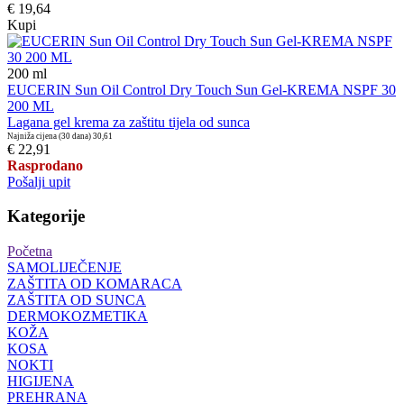
€ 19,64
Kupi
200
ml
EUCERIN Sun Oil Control Dry Touch Sun Gel-KREMA NSPF 30
200 ML
Lagana gel krema za zaštitu tijela od sunca
Najniža cijena (30 dana)
30,61
€ 22,91
Rasprodano
Pošalji upit
Kategorije
Početna
SAMOLIJEČENJE
ZAŠTITA OD KOMARACA
ZAŠTITA OD SUNCA
DERMOKOZMETIKA
KOŽA
KOSA
NOKTI
HIGIJENA
PREHRANA