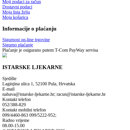
Moji podaci za račun
Dostavni podaci
Moja lista želja
Moja košarica
Informacije o plaćanju
Sigurnost on-line trgovine
Sigurno plaćanje
Plaćanje je osigurano putem T-Com PayWay servisa
ISTARSKE LJEKARNE
Sjedište
Laginjina ulica 1, 52100 Pula, Hrvatska
E-mail
nabava@istarske-ljekarne.hr; racun@istarske-ljekarne.hr
Kontakt telefon
052/388-829
Kontakt mobilni telefon
099/4460-863 099/5222-952;
Radno vrijeme
08.00-15.00