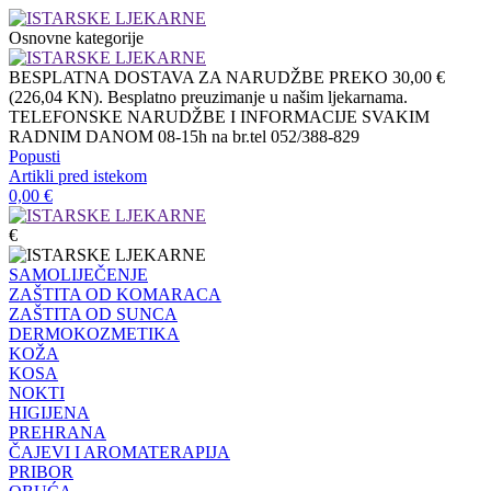
Osnovne kategorije
BESPLATNA DOSTAVA ZA NARUDŽBE PREKO 30,00 €
(226,04 KN). Besplatno preuzimanje u našim ljekarnama.
TELEFONSKE NARUDŽBE I INFORMACIJE SVAKIM
RADNIM DANOM 08-15h na br.tel 052/388-829
Popusti
Artikli pred istekom
0,00
€
€
SAMOLIJEČENJE
ZAŠTITA OD KOMARACA
ZAŠTITA OD SUNCA
DERMOKOZMETIKA
KOŽA
KOSA
NOKTI
HIGIJENA
PREHRANA
ČAJEVI I AROMATERAPIJA
PRIBOR