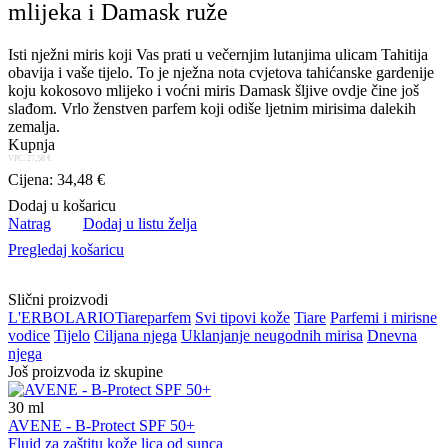
mlijeka i Damask ruže
Isti nježni miris koji Vas prati u večernjim lutanjima ulicam Tahitija
obavija i vaše tijelo. To je nježna nota cvjetova tahićanske gardenije
koju kokosovo mlijeko i voćni miris Damask šljive ovdje čine još
slađom. Vrlo ženstven parfem koji odiše ljetnim mirisima dalekih
zemalja.
Kupnja
VPC: 27,58 €
Cijena: 34,48 €
Dodaj u košaricu
Natrag
Dodaj u listu želja
Pregledaj košaricu
Slični proizvodi
L'ERBOLARIO
Tiare
parfem
Svi tipovi kože
Tiare
Parfemi i mirisne
vodice
Tijelo
Ciljana njega
Uklanjanje neugodnih mirisa
Dnevna
njega
Još proizvoda iz skupine
30
ml
AVENE - B-Protect SPF 50+
Fluid za zaštitu kože lica od sunca