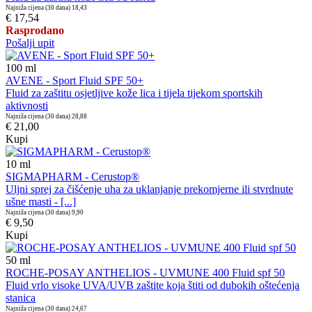
Najniža cijena (30 dana)
18,43
€ 17,54
Rasprodano
Pošalji upit
100
ml
AVENE - Sport Fluid SPF 50+
Fluid za zaštitu osjetljive kože lica i tijela tijekom sportskih
aktivnosti
Najniža cijena (30 dana)
28,88
€ 21,00
Kupi
10
ml
SIGMAPHARM - Cerustop®
Uljni sprej za čišćenje uha za uklanjanje prekomjerne ili stvrdnute
ušne masti - [...]
Najniža cijena (30 dana)
9,90
€ 9,50
Kupi
50
ml
ROCHE-POSAY ANTHELIOS - UVMUNE 400 Fluid spf 50
Fluid vrlo visoke UVA/UVB zaštite koja štiti od dubokih oštećenja
stanica
Najniža cijena (30 dana)
24,67