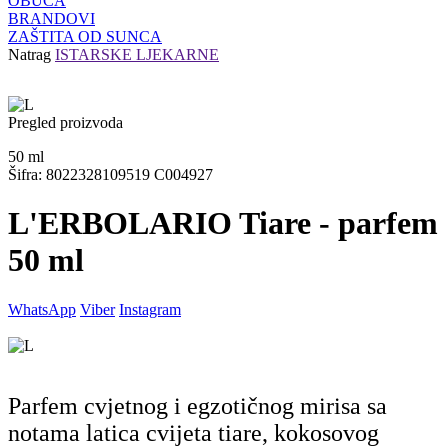
OBUĆA
BRANDOVI
ZAŠTITA OD SUNCA
Natrag
ISTARSKE LJEKARNE
Pregled proizvoda
50
ml
Šifra: 8022328109519 C004927
L'ERBOLARIO Tiare - parfem
50 ml
WhatsApp
Viber
Instagram
Parfem cvjetnog i egzotičnog mirisa sa
notama latica cvijeta tiare, kokosovog