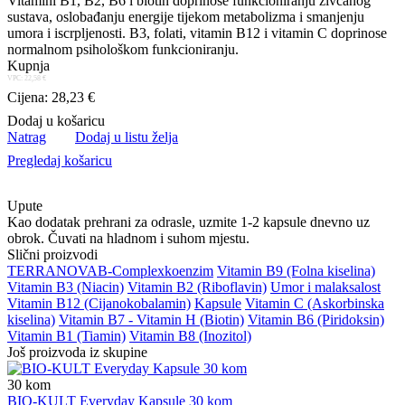
Vitamini B1, B2, B6 i biotin doprinose funkcioniranju živčanog
sustava, oslobađanju energije tijekom metabolizma i smanjenju
umora i iscrpljenosti. B3, folati, vitamin B12 i vitamin C doprinose
normalnom psihološkom funkcioniranju.
Kupnja
VPC: 22,58 €
Cijena: 28,23 €
Dodaj u košaricu
Natrag
Dodaj u listu želja
Pregledaj košaricu
Upute
Kao dodatak prehrani za odrasle, uzmite 1-2 kapsule dnevno uz
obrok. Čuvati na hladnom i suhom mjestu.
Slični proizvodi
TERRANOVA
B-Complex
koenzim
Vitamin B9 (Folna kiselina)
Vitamin B3 (Niacin)
Vitamin B2 (Riboflavin)
Umor i malaksalost
Vitamin B12 (Cijanokobalamin)
Kapsule
Vitamin C (Askorbinska
kiselina)
Vitamin B7 - Vitamin H (Biotin)
Vitamin B6 (Piridoksin)
Vitamin B1 (Tiamin)
Vitamin B8 (Inozitol)
Još proizvoda iz skupine
30
kom
BIO-KULT Everyday Kapsule 30 kom