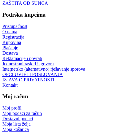
ZAŠTITA OD SUNCA
Podrška kupcima
Pristupačnost
O nama
Registracija
Kupovina
Plaćanje
Dostava
Reklamacije i povrati
Jednostrani raskid Ugovora
Internetsko (alternativno) rješavanje sporova
OPĆI UVJETI POSLOVANJA
IZJAVA O PRIVATNOSTI
Kontakt
Moj račun
Moj profil
Moji podaci za račun
Dostavni podaci
Moja lista želja
Moja košarica