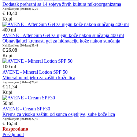
Dodatak prehrani sa 14 sojeva živih kultura mikroorganizama
Najniža cijena (30 dana)
12,25
€ 10,40
Kupi
400
ml
AVENE - After-Sun Gel za njegu kože nakon sunčanja 400 ml
Obnavljajući kremasti gel za hidrataciju kože nakon sunčanja
Najniža cijena (30 dana)
35,41
€ 26,08
Kupi
100
ml
AVENE - Mineral Lotion SPF 50+
Mineralno mlijeko za zaštitu kože lica
Najniža cijena (30 dana)
28,40
€ 21,34
Kupi
50
ml
AVENE - Cream SPF30
Krema za visoku zaštitu od sunca osjetljive, suhe kože lica
Najniža cijena (30 dana)
22,40
€ 16,54
Rasprodano
Pošalji upit