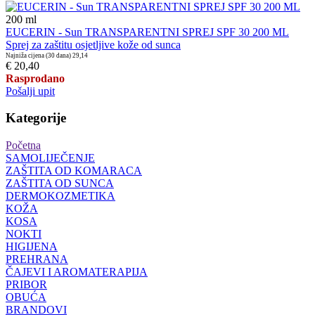
200
ml
EUCERIN - Sun TRANSPARENTNI SPREJ SPF 30 200 ML
Sprej za zaštitu osjetljive kože od sunca
Najniža cijena (30 dana)
29,14
€ 20,40
Rasprodano
Pošalji upit
Kategorije
Početna
SAMOLIJEČENJE
ZAŠTITA OD KOMARACA
ZAŠTITA OD SUNCA
DERMOKOZMETIKA
KOŽA
KOSA
NOKTI
HIGIJENA
PREHRANA
ČAJEVI I AROMATERAPIJA
PRIBOR
OBUĆA
BRANDOVI