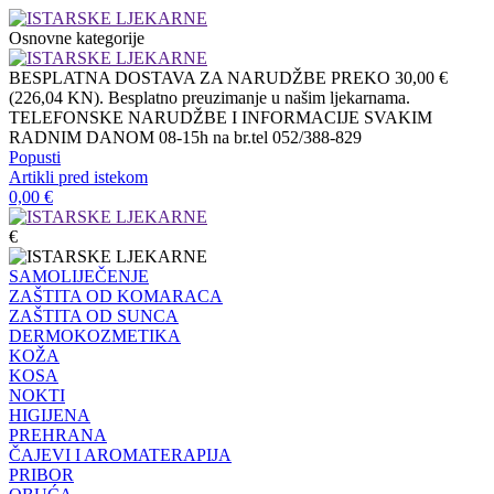
Osnovne kategorije
BESPLATNA DOSTAVA ZA NARUDŽBE PREKO 30,00 €
(226,04 KN). Besplatno preuzimanje u našim ljekarnama.
TELEFONSKE NARUDŽBE I INFORMACIJE SVAKIM
RADNIM DANOM 08-15h na br.tel 052/388-829
Popusti
Artikli pred istekom
0,00
€
€
SAMOLIJEČENJE
ZAŠTITA OD KOMARACA
ZAŠTITA OD SUNCA
DERMOKOZMETIKA
KOŽA
KOSA
NOKTI
HIGIJENA
PREHRANA
ČAJEVI I AROMATERAPIJA
PRIBOR