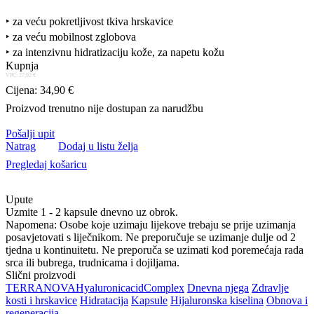
‣ za veću pokretljivost tkiva hrskavice
‣ za veću mobilnost zglobova
‣ za intenzivnu hidratizaciju kože, za napetu kožu
Kupnja
VPC: 27,92 €
Cijena: 34,90 €
Proizvod trenutno nije dostupan za narudžbu
Pošalji upit
Natrag
Dodaj u listu želja
Pregledaj košaricu
Upute
Uzmite 1 - 2 kapsule dnevno uz obrok.
Napomena: Osobe koje uzimaju lijekove trebaju se prije uzimanja
posavjetovati s liječnikom. Ne preporučuje se uzimanje dulje od 2
tjedna u kontinuitetu. Ne preporuča se uzimati kod poremećaja rada
srca ili bubrega, trudnicama i dojiljama.
Slični proizvodi
TERRANOVA
Hyaluronic
acid
Complex
Dnevna njega
Zdravlje
kosti i hrskavice
Hidratacija
Kapsule
Hijaluronska kiselina
Obnova i
regeneracija