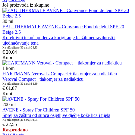
Još proizvoda iz skupine
30
ml
EAU THERMALE AVÈNE - Couvrance Fond de teint SPF 20
Beige 2.5
Korektivni tekući puder za korigiranje blažih nepravilnosti i
ujednačavanje tena
Najniža cijena (30 dana)
28,63
€ 20,04
Kupi
1
kom
HARTMANN Veroval - Compact + tlakomjer za nadlakticu
Veroval Compact+ tlakomjer za nadlakticu
Najniža cijena (30 dana)
88,39
€ 61,87
Kupi
200
ml
AVENE - Spray For Children SPF 50+
Sprej za zaštitu od sunca osjetljive dječje kože lica i tijela
Najniža cijena (30 dana)
30,65
€ 22,55
Rasprodano