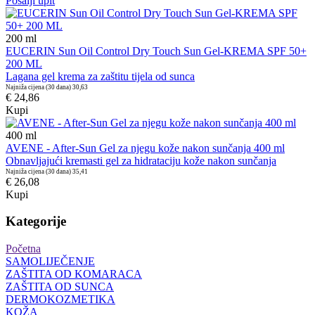
Pošalji upit
200
ml
EUCERIN Sun Oil Control Dry Touch Sun Gel-KREMA SPF 50+
200 ML
Lagana gel krema za zaštitu tijela od sunca
Najniža cijena (30 dana)
30,63
€ 24,86
Kupi
400
ml
AVENE - After-Sun Gel za njegu kože nakon sunčanja 400 ml
Obnavljajući kremasti gel za hidrataciju kože nakon sunčanja
Najniža cijena (30 dana)
35,41
€ 26,08
Kupi
Kategorije
Početna
SAMOLIJEČENJE
ZAŠTITA OD KOMARACA
ZAŠTITA OD SUNCA
DERMOKOZMETIKA
KOŽA