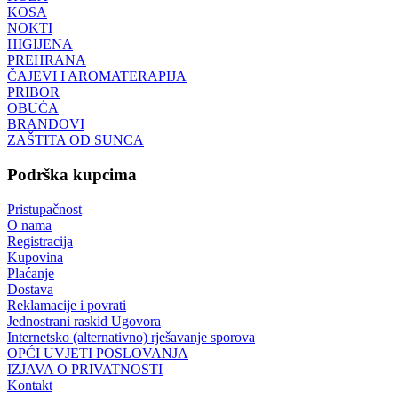
KOSA
NOKTI
HIGIJENA
PREHRANA
ČAJEVI I AROMATERAPIJA
PRIBOR
OBUĆA
BRANDOVI
ZAŠTITA OD SUNCA
Podrška kupcima
Pristupačnost
O nama
Registracija
Kupovina
Plaćanje
Dostava
Reklamacije i povrati
Jednostrani raskid Ugovora
Internetsko (alternativno) rješavanje sporova
OPĆI UVJETI POSLOVANJA
IZJAVA O PRIVATNOSTI
Kontakt