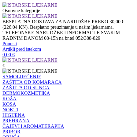
Osnovne kategorije
BESPLATNA DOSTAVA ZA NARUDŽBE PREKO 30,00 €
(226,04 KN). Besplatno preuzimanje u našim ljekarnama.
TELEFONSKE NARUDŽBE I INFORMACIJE SVAKIM
RADNIM DANOM 08-15h na br.tel 052/388-829
Popusti
Artikli pred istekom
0,00
€
€
SAMOLIJEČENJE
ZAŠTITA OD KOMARACA
ZAŠTITA OD SUNCA
DERMOKOZMETIKA
KOŽA
KOSA
NOKTI
HIGIJENA
PREHRANA
ČAJEVI I AROMATERAPIJA
PRIBOR