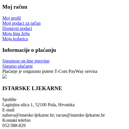
Moj račun
Moj profil
Moji podaci za račun
Dostavni podaci
Moja lista želja
Moja košarica
Informacije o plaćanju
Sigurnost on-line trgovine
Sigurno plaćanje
Plaćanje je osigurano putem T-Com PayWay servisa
ISTARSKE LJEKARNE
Sjedište
Laginjina ulica 1, 52100 Pula, Hrvatska
E-mail
nabava@istarske-ljekarne.hr; racun@istarske-ljekarne.hr
Kontakt telefon
052/388-829