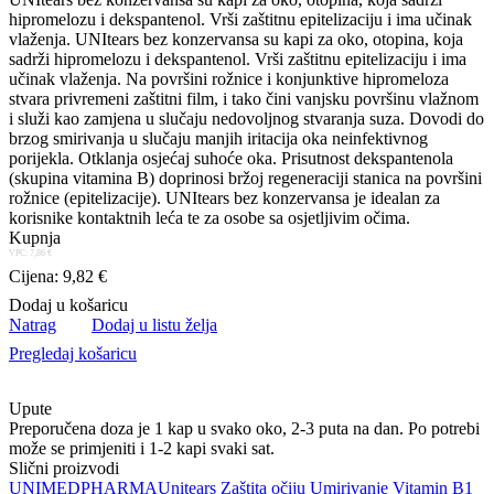
hipromelozu i dekspantenol. Vrši zaštitnu epitelizaciju i ima učinak
vlaženja. UNItears bez konzervansa su kapi za oko, otopina, koja
sadrži hipromelozu i dekspantenol. Vrši zaštitnu epitelizaciju i ima
učinak vlaženja. Na površini rožnice i konjunktive hipromeloza
stvara privremeni zaštitni film, i tako čini vanjsku površinu vlažnom
i služi kao zamjena u slučaju nedovoljnog stvaranja suza. Dovodi do
brzog smirivanja u slučaju manjih iritacija oka neinfektivnog
porijekla. Otklanja osjećaj suhoće oka. Prisutnost dekspantenola
(skupina vitamina B) doprinosi bržoj regeneraciji stanica na površini
rožnice (epitelizacije). UNItears bez konzervansa je idealan za
korisnike kontaktnih leća te za osobe sa osjetljivim očima.
Kupnja
VPC: 7,86 €
Cijena: 9,82 €
Dodaj u košaricu
Natrag
Dodaj u listu želja
Pregledaj košaricu
Upute
Preporučena doza je 1 kap u svako oko, 2-3 puta na dan. Po potrebi
može se primjeniti i 1-2 kapi svaki sat.
Slični proizvodi
UNIMED
PHARMA
Unitears
Zaštita očiju
Umirivanje
Vitamin B1