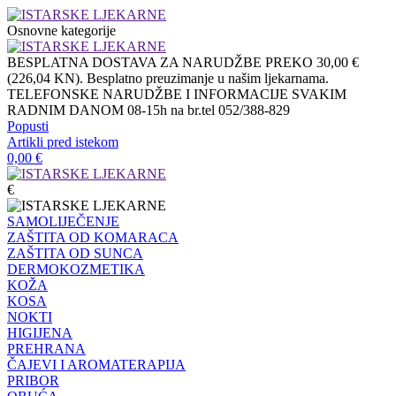
Osnovne kategorije
BESPLATNA DOSTAVA ZA NARUDŽBE PREKO 30,00 €
(226,04 KN). Besplatno preuzimanje u našim ljekarnama.
TELEFONSKE NARUDŽBE I INFORMACIJE SVAKIM
RADNIM DANOM 08-15h na br.tel 052/388-829
Popusti
Artikli pred istekom
0,00
€
€
SAMOLIJEČENJE
ZAŠTITA OD KOMARACA
ZAŠTITA OD SUNCA
DERMOKOZMETIKA
KOŽA
KOSA
NOKTI
HIGIJENA
PREHRANA
ČAJEVI I AROMATERAPIJA
PRIBOR