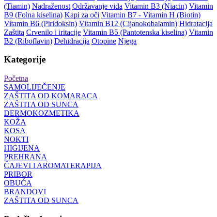
(Tiamin)
Nadraženost
Održavanje vida
Vitamin B3 (Niacin)
Vitamin
B9 (Folna kiselina)
Kapi za oči
Vitamin B7 - Vitamin H (Biotin)
Vitamin B6 (Piridoksin)
Vitamin B12 (Cijanokobalamin)
Hidratacija
Zaštita
Crvenilo i iritacije
Vitamin B5 (Pantotenska kiselina)
Vitamin
B2 (Riboflavin)
Dehidracija
Otopine
Njega
Kategorije
Početna
SAMOLIJEČENJE
ZAŠTITA OD KOMARACA
ZAŠTITA OD SUNCA
DERMOKOZMETIKA
KOŽA
KOSA
NOKTI
HIGIJENA
PREHRANA
ČAJEVI I AROMATERAPIJA
PRIBOR
OBUĆA
BRANDOVI
ZAŠTITA OD SUNCA