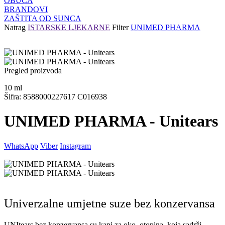
OBUĆA
BRANDOVI
ZAŠTITA OD SUNCA
Natrag
ISTARSKE LJEKARNE
Filter
UNIMED PHARMA
Pregled proizvoda
10
ml
Šifra: 8588000227617 C016938
UNIMED PHARMA - Unitears
WhatsApp
Viber
Instagram
Univerzalne umjetne suze bez konzervansa
UNItears bez konzervansa su kapi za oko, otopina, koja sadrži