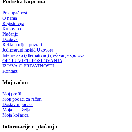
Podrška kupcima
Pristupačnost
O nama
Registracija
Kupovina
Plaćanje
Dostava
Reklamacije i povrati
Jednostrani raskid Ugovora
Internetsko (alternativno) rješavanje sporova
OPĆI UVJETI POSLOVANJA
IZJAVA O PRIVATNOSTI
Kontakt
Moj račun
Moj profil
Moji podaci za račun
Dostavni podaci
Moja lista želja
Moja košarica
Informacije o plaćanju