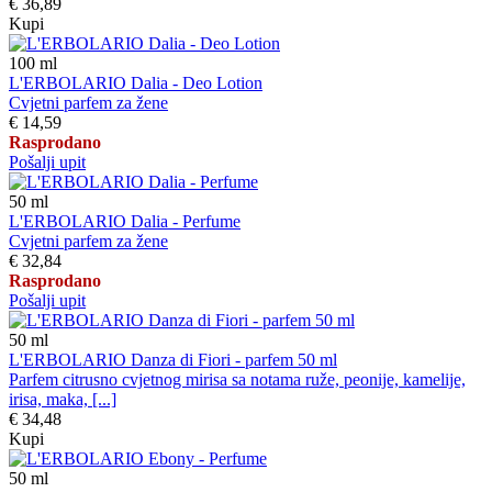
€ 36,89
Kupi
100
ml
L'ERBOLARIO Dalia - Deo Lotion
Cvjetni parfem za žene
€ 14,59
Rasprodano
Pošalji upit
50
ml
L'ERBOLARIO Dalia - Perfume
Cvjetni parfem za žene
€ 32,84
Rasprodano
Pošalji upit
50
ml
L'ERBOLARIO Danza di Fiori - parfem 50 ml
Parfem citrusno cvjetnog mirisa sa notama ruže, peonije, kamelije,
irisa, maka, [...]
€ 34,48
Kupi
50
ml