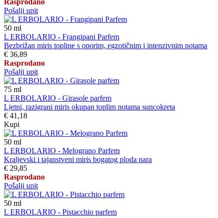
Rasprodano
Pošalji upit
50
ml
L ERBOLARIO - Frangipani Parfem
Bezbrižan miris topline s oporim, egzotičnim i intenzivnim notama
€ 36,89
Rasprodano
Pošalji upit
75
ml
L ERBOLARIO - Girasole parfem
Ljetni, razigrani miris okupan toplim notama suncokreta
€ 41,18
Kupi
50
ml
L ERBOLARIO - Melograno Parfem
Kraljevski i tajanstveni miris bogatog ploda nara
€ 29,85
Rasprodano
Pošalji upit
50
ml
L ERBOLARIO - Pistacchio parfem