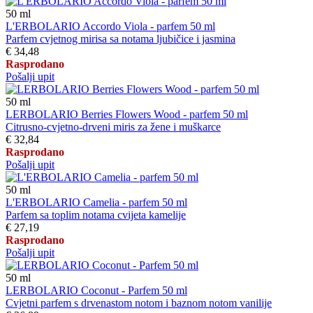
50
ml
L'ERBOLARIO Accordo Viola - parfem 50 ml
Parfem cvjetnog mirisa sa notama ljubičice i jasmina
€ 34,48
Rasprodano
Pošalji upit
50
ml
LERBOLARIO Berries Flowers Wood - parfem 50 ml
Citrusno-cvjetno-drveni miris za žene i muškarce
€ 32,84
Rasprodano
Pošalji upit
50
ml
L'ERBOLARIO Camelia - parfem 50 ml
Parfem sa toplim notama cvijeta kamelije
€ 27,19
Rasprodano
Pošalji upit
50
ml
LERBOLARIO Coconut - Parfem 50 ml
Cvjetni parfem s drvenastom notom i baznom notom vanilije