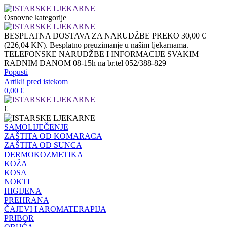
Osnovne kategorije
BESPLATNA DOSTAVA ZA NARUDŽBE PREKO 30,00 €
(226,04 KN). Besplatno preuzimanje u našim ljekarnama.
TELEFONSKE NARUDŽBE I INFORMACIJE SVAKIM
RADNIM DANOM 08-15h na br.tel 052/388-829
Popusti
Artikli pred istekom
0,00
€
€
SAMOLIJEČENJE
ZAŠTITA OD KOMARACA
ZAŠTITA OD SUNCA
DERMOKOZMETIKA
KOŽA
KOSA
NOKTI
HIGIJENA
PREHRANA
ČAJEVI I AROMATERAPIJA
PRIBOR