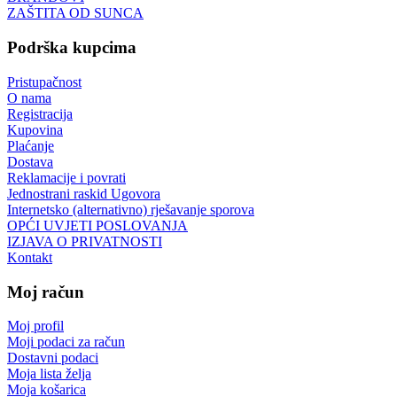
ZAŠTITA OD SUNCA
Podrška kupcima
Pristupačnost
O nama
Registracija
Kupovina
Plaćanje
Dostava
Reklamacije i povrati
Jednostrani raskid Ugovora
Internetsko (alternativno) rješavanje sporova
OPĆI UVJETI POSLOVANJA
IZJAVA O PRIVATNOSTI
Kontakt
Moj račun
Moj profil
Moji podaci za račun
Dostavni podaci
Moja lista želja
Moja košarica