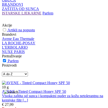
OBUĆA
BRANDOVI
ZAŠTITA OD SUNCA
ISTARSKE LJEKARNE
Parfem
Akcije
Artikli na popustu
Brandovi
Avene Eau Thermale
LA ROCHE-POSAY
L'ERBOLARIO
NUXE PARIS
Pretraživanje
Parfem
Proizvodi
10
g
AVENE - Tinted Compact Honey SPF 50
Visoka zaštita od sunca i kompaktni puder za kožu netolerantnu na
kemijske filtr [...]
€ 27,99