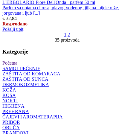
L'ERBOLARIO Fiore Dell'Onda - parfem 50 ml
Parfem sa notama citrusa, plavog vodenog ljiljana, bijele ruže,
jorgovana i ljub [...]
€ 32,84
Rasprodano
Pošalji upit
1
2
35 proizvoda
Kategorije
Početna
SAMOLIJEČENJE
ZAŠTITA OD KOMARACA
ZAŠTITA OD SUNCA
DERMOKOZMETIKA
KOŽA
KOSA
NOKTI
HIGIJENA
PREHRANA
ČAJEVI I AROMATERAPIJA
PRIBOR
OBUĆA
BRANDOVI