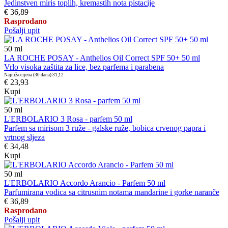
Jedinstven miris toplih, kremastih nota pistacije
€ 36,89
Rasprodano
Pošalji upit
50
ml
LA ROCHE POSAY - Anthelios Oil Correct SPF 50+ 50 ml
Vrlo visoka zaštita za lice, bez parfema i parabena
Najniža cijena (30 dana)
31,12
€ 23,93
Kupi
50
ml
L'ERBOLARIO 3 Rosa - parfem 50 ml
Parfem sa mirisom 3 ruže - galske ruže, bobica crvenog papra i
vrtnog sljeza
€ 34,48
Kupi
50
ml
L'ERBOLARIO Accordo Arancio - Parfem 50 ml
Parfumirana vodica sa citrusnim notama mandarine i gorke naranče
€ 36,89
Rasprodano
Pošalji upit