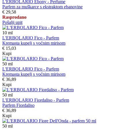
L'ERBOLARIO Ebony - Perfume
Parfem za muškarce s ekstraktom ebanovine
€ 29,58
Rasprodano
Pošalji upit
10
ml
L'ERBOLARIO Fico - Parfem
Kremasta kupelj s voćnim mirisom
€ 15,03
Kupi
50
ml
L'ERBOLARIO Fico - Parfem
Kremasta kupelj s voćnim mirisom
€ 36,89
Kupi
50
ml
L'ERBOLARIO Fiordaliso - Parfem
Parfem Fiordaliso
€ 36,89
Kupi
50
ml