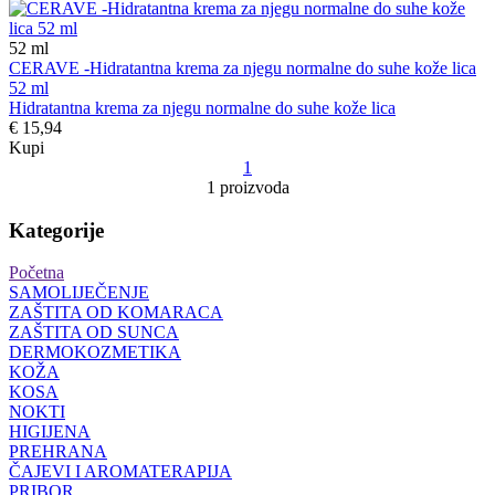
52
ml
CERAVE -Hidratantna krema za njegu normalne do suhe kože lica
52 ml
Hidratantna krema za njegu normalne do suhe kože lica
€ 15,94
Kupi
1
1 proizvoda
Kategorije
Početna
SAMOLIJEČENJE
ZAŠTITA OD KOMARACA
ZAŠTITA OD SUNCA
DERMOKOZMETIKA
KOŽA
KOSA
NOKTI
HIGIJENA
PREHRANA
ČAJEVI I AROMATERAPIJA
PRIBOR