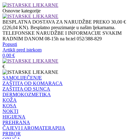
Osnovne kategorije
BESPLATNA DOSTAVA ZA NARUDŽBE PREKO 30,00 €
(226,04 KN). Besplatno preuzimanje u našim ljekarnama.
TELEFONSKE NARUDŽBE I INFORMACIJE SVAKIM
RADNIM DANOM 08-15h na br.tel 052/388-829
Popusti
Artikli pred istekom
0,00
€
€
SAMOLIJEČENJE
ZAŠTITA OD KOMARACA
ZAŠTITA OD SUNCA
DERMOKOZMETIKA
KOŽA
KOSA
NOKTI
HIGIJENA
PREHRANA
ČAJEVI I AROMATERAPIJA
PRIBOR