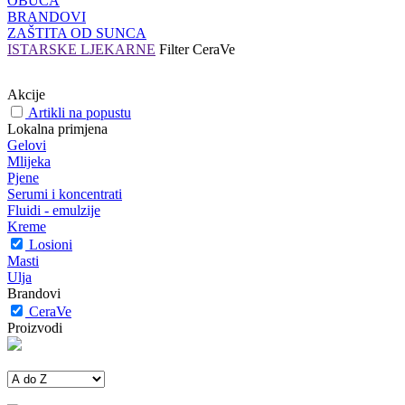
OBUĆA
BRANDOVI
ZAŠTITA OD SUNCA
ISTARSKE LJEKARNE
Filter
CeraVe
Akcije
Artikli na popustu
Lokalna primjena
Gelovi
Mlijeka
Pjene
Serumi i koncentrati
Fluidi - emulzije
Kreme
Losioni
Masti
Ulja
Brandovi
CeraVe
Proizvodi