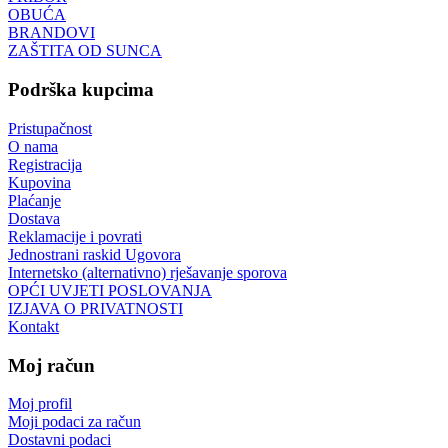
OBUĆA
BRANDOVI
ZAŠTITA OD SUNCA
Podrška kupcima
Pristupačnost
O nama
Registracija
Kupovina
Plaćanje
Dostava
Reklamacije i povrati
Jednostrani raskid Ugovora
Internetsko (alternativno) rješavanje sporova
OPĆI UVJETI POSLOVANJA
IZJAVA O PRIVATNOSTI
Kontakt
Moj račun
Moj profil
Moji podaci za račun
Dostavni podaci