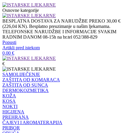
Osnovne kategorije
BESPLATNA DOSTAVA ZA NARUDŽBE PREKO 30,00 €
(226,04 KN). Besplatno preuzimanje u našim ljekarnama.
TELEFONSKE NARUDŽBE I INFORMACIJE SVAKIM
RADNIM DANOM 08-15h na br.tel 052/388-829
Popusti
Artikli pred istekom
0,00
€
€
SAMOLIJEČENJE
ZAŠTITA OD KOMARACA
ZAŠTITA OD SUNCA
DERMOKOZMETIKA
KOŽA
KOSA
NOKTI
HIGIJENA
PREHRANA
ČAJEVI I AROMATERAPIJA
PRIBOR