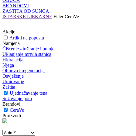
OBUĆA
BRANDOVI
ZAŠTITA OD SUNCA
ISTARSKE LJEKARNE
Filter
CeraVe
Akcije
Artikli na popustu
Namjena
Čišćenje - tuširanje i pranje
Uklanjanje mrtvih stanica
Hidratacija
Njega
Obnova i regeneracija
Osvježenje
Umirivanje
Zaštita
Ujednačavanje tena
Sužavanje pora
Brandovi
CeraVe
Proizvodi