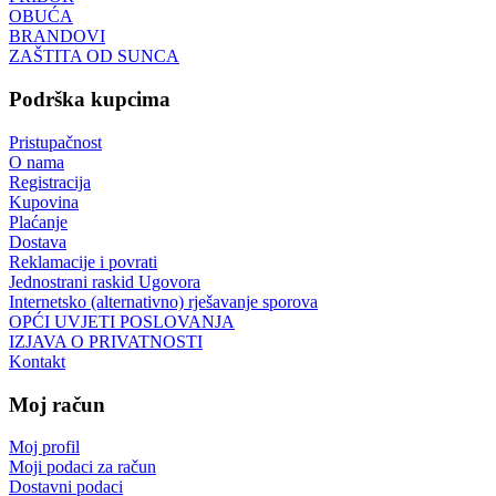
OBUĆA
BRANDOVI
ZAŠTITA OD SUNCA
Podrška kupcima
Pristupačnost
O nama
Registracija
Kupovina
Plaćanje
Dostava
Reklamacije i povrati
Jednostrani raskid Ugovora
Internetsko (alternativno) rješavanje sporova
OPĆI UVJETI POSLOVANJA
IZJAVA O PRIVATNOSTI
Kontakt
Moj račun
Moj profil
Moji podaci za račun
Dostavni podaci