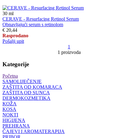
30
ml
CERAVE - Resurfacing Retinol Serum
Obnavljajući serum s retinolom
€ 20,44
Rasprodano
Pošalji upit
1
1 proizvoda
Kategorije
Početna
SAMOLIJEČENJE
ZAŠTITA OD KOMARACA
ZAŠTITA OD SUNCA
DERMOKOZMETIKA
KOŽA
KOSA
NOKTI
HIGIJENA
PREHRANA
ČAJEVI I AROMATERAPIJA
PRIBOR