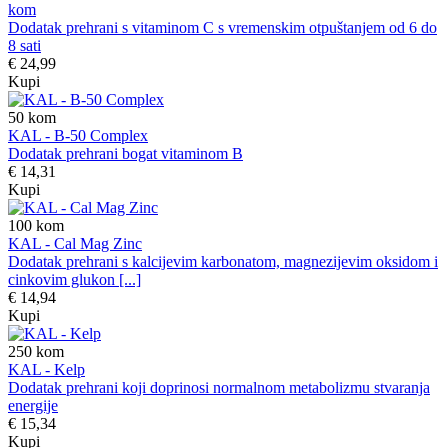
kom
Dodatak prehrani s vitaminom C s vremenskim otpuštanjem od 6 do
8 sati
€ 24,99
Kupi
50
kom
KAL - B-50 Complex
Dodatak prehrani bogat vitaminom B
€ 14,31
Kupi
100
kom
KAL - Cal Mag Zinc
Dodatak prehrani s kalcijevim karbonatom, magnezijevim oksidom i
cinkovim glukon [...]
€ 14,94
Kupi
250
kom
KAL - Kelp
Dodatak prehrani koji doprinosi normalnom metabolizmu stvaranja
energije
€ 15,34
Kupi