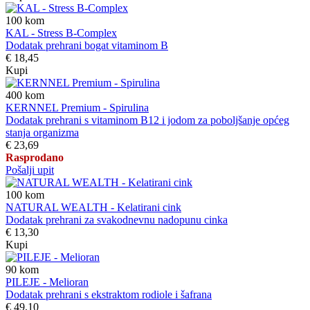
100
kom
KAL - Stress B-Complex
Dodatak prehrani bogat vitaminom B
€ 18,45
Kupi
400
kom
KERNNEL Premium - Spirulina
Dodatak prehrani s vitaminom B12 i jodom za poboljšanje općeg
stanja organizma
€ 23,69
Rasprodano
Pošalji upit
100
kom
NATURAL WEALTH - Kelatirani cink
Dodatak prehrani za svakodnevnu nadopunu cinka
€ 13,30
Kupi
90
kom
PILEJE - Melioran
Dodatak prehrani s ekstraktom rodiole i šafrana
€ 49,10