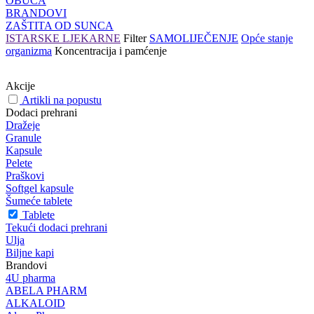
OBUĆA
BRANDOVI
ZAŠTITA OD SUNCA
ISTARSKE LJEKARNE
Filter
SAMOLIJEČENJE
Opće stanje
organizma
Koncentracija i pamćenje
Akcije
Artikli na popustu
Dodaci prehrani
Dražeje
Granule
Kapsule
Pelete
Praškovi
Softgel kapsule
Šumeće tablete
Tablete
Tekući dodaci prehrani
Ulja
Biljne kapi
Brandovi
4U pharma
ABELA PHARM
ALKALOID