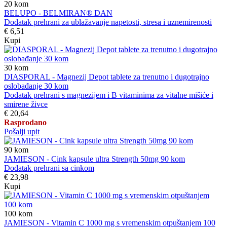
20
kom
BELUPO - BELMIRAN® DAN
Dodatak prehrani za ublažavanje napetosti, stresa i uznemirenosti
€ 6,51
Kupi
30
kom
DIASPORAL - Magnezij Depot tablete za trenutno i dugotrajno
oslobađanje 30 kom
Dodatak prehrani s magnezijem i B vitaminima za vitalne mišiće i
smirene živce
€ 20,64
Rasprodano
Pošalji upit
90
kom
JAMIESON - Cink kapsule ultra Strength 50mg 90 kom
Dodatak prehrani sa cinkom
€ 23,98
Kupi
100
kom
JAMIESON - Vitamin C 1000 mg s vremenskim otpuštanjem 100