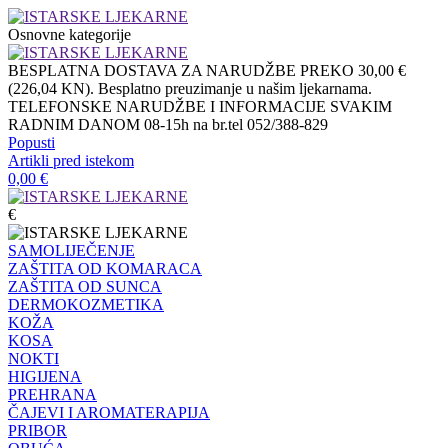
Osnovne kategorije
BESPLATNA DOSTAVA ZA NARUDŽBE PREKO 30,00 €
(226,04 KN). Besplatno preuzimanje u našim ljekarnama.
TELEFONSKE NARUDŽBE I INFORMACIJE SVAKIM
RADNIM DANOM 08-15h na br.tel 052/388-829
Popusti
Artikli pred istekom
0,00
€
€
SAMOLIJEČENJE
ZAŠTITA OD KOMARACA
ZAŠTITA OD SUNCA
DERMOKOZMETIKA
KOŽA
KOSA
NOKTI
HIGIJENA
PREHRANA
ČAJEVI I AROMATERAPIJA
PRIBOR