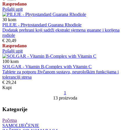
Rasprodano
Pošalji upit
30
kom
PILEJE - Phytostandard Guarana Rhodiole
Dodatak prehrani koji sadrži ekstrakt sjemena guarane i korijena
rodiole
€ 20,49
Rasprodano
Pošalji upit
100
kom
SOLGAR - Vitamin B-Complex with Vitamin C
Tablete za potporu živčanom sustavu, neurološkim funkcijama i
toleranciji stresa
€ 29,24
Kupi
1
13 proizvoda
Kategorije
Početna
SAMOLIJEČENJE