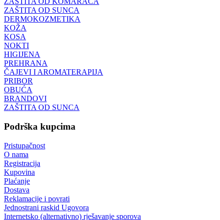
ZAŠTITA OD KOMARACA
ZAŠTITA OD SUNCA
DERMOKOZMETIKA
KOŽA
KOSA
NOKTI
HIGIJENA
PREHRANA
ČAJEVI I AROMATERAPIJA
PRIBOR
OBUĆA
BRANDOVI
ZAŠTITA OD SUNCA
Podrška kupcima
Pristupačnost
O nama
Registracija
Kupovina
Plaćanje
Dostava
Reklamacije i povrati
Jednostrani raskid Ugovora
Internetsko (alternativno) rješavanje sporova