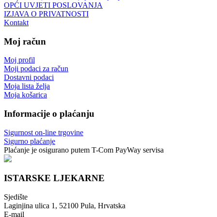
OPĆI UVJETI POSLOVANJA
IZJAVA O PRIVATNOSTI
Kontakt
Moj račun
Moj profil
Moji podaci za račun
Dostavni podaci
Moja lista želja
Moja košarica
Informacije o plaćanju
Sigurnost on-line trgovine
Sigurno plaćanje
Plaćanje je osigurano putem T-Com PayWay servisa
ISTARSKE LJEKARNE
Sjedište
Laginjina ulica 1, 52100 Pula, Hrvatska
E-mail