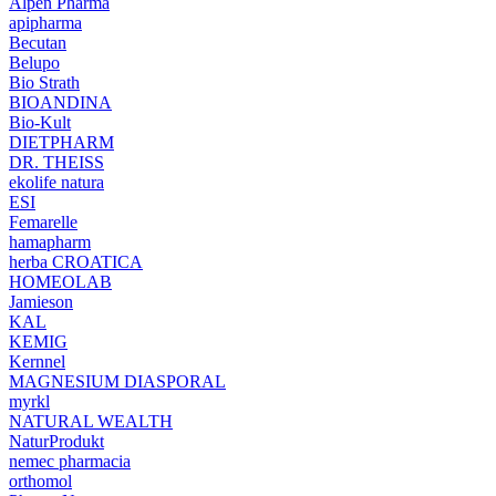
Alpen Pharma
apipharma
Becutan
Belupo
Bio Strath
BIOANDINA
Bio-Kult
DIETPHARM
DR. THEISS
ekolife natura
ESI
Femarelle
hamapharm
herba CROATICA
HOMEOLAB
Jamieson
KAL
KEMIG
Kernnel
MAGNESIUM DIASPORAL
myrkl
NATURAL WEALTH
NaturProdukt
nemec pharmacia
orthomol