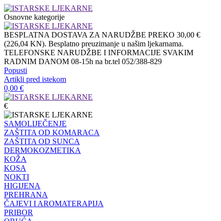
Osnovne kategorije
BESPLATNA DOSTAVA ZA NARUDŽBE PREKO 30,00 €
(226,04 KN). Besplatno preuzimanje u našim ljekarnama.
TELEFONSKE NARUDŽBE I INFORMACIJE SVAKIM
RADNIM DANOM 08-15h na br.tel 052/388-829
Popusti
Artikli pred istekom
0,00
€
€
SAMOLIJEČENJE
ZAŠTITA OD KOMARACA
ZAŠTITA OD SUNCA
DERMOKOZMETIKA
KOŽA
KOSA
NOKTI
HIGIJENA
PREHRANA
ČAJEVI I AROMATERAPIJA
PRIBOR