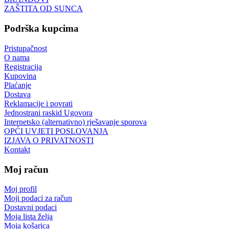
ZAŠTITA OD SUNCA
Podrška kupcima
Pristupačnost
O nama
Registracija
Kupovina
Plaćanje
Dostava
Reklamacije i povrati
Jednostrani raskid Ugovora
Internetsko (alternativno) rješavanje sporova
OPĆI UVJETI POSLOVANJA
IZJAVA O PRIVATNOSTI
Kontakt
Moj račun
Moj profil
Moji podaci za račun
Dostavni podaci
Moja lista želja
Moja košarica