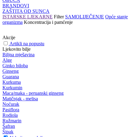
OBUĆA
BRANDOVI
ZAŠTITA OD SUNCA
ISTARSKE LJEKARNE
Filter
SAMOLIJEČENJE
Opće stanje
organizma
Koncentracija i pamćenje
Akcije
Artikli na popustu
Ljekovito bilje
Biljna mješavina
Alge
Ginko biloba
Ginseng
Guarana
Kurkuma
Kurkumin
Maca/maka - peruanski ginseng
Matičnjak - melisa
Noćurak
Pasiflora
Rodiola
Ružmarin
Šafran
Šipak