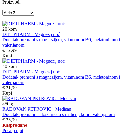
Proizvodi
20
kom
DIETPHARM - Magnezij noć
Dodatak prehrani s magnezijem, vitaminom B6, melatoninom i
valerijanom
€ 12,99
Kupi
40
kom
DIETPHARM - Magnezij noć
Dodatak prehrani s magnezijem, vitaminom B6, melatoninom i
valerijanom
€ 21,99
Kupi
450
g
RADOVAN PETROVIĆ - Medisan
Dodatak prehrani na bazi meda s matičnjakom i valerijanom
€ 25,99
Rasprodano
Pošalji upit