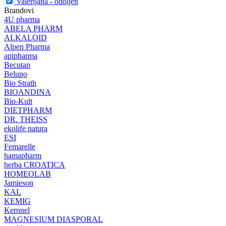
Valerijana - odoljen
Brandovi
4U pharma
ABELA PHARM
ALKALOID
Alpen Pharma
apipharma
Becutan
Belupo
Bio Strath
BIOANDINA
Bio-Kult
DIETPHARM
DR. THEISS
ekolife natura
ESI
Femarelle
hamapharm
herba CROATICA
HOMEOLAB
Jamieson
KAL
KEMIG
Kernnel
MAGNESIUM DIASPORAL