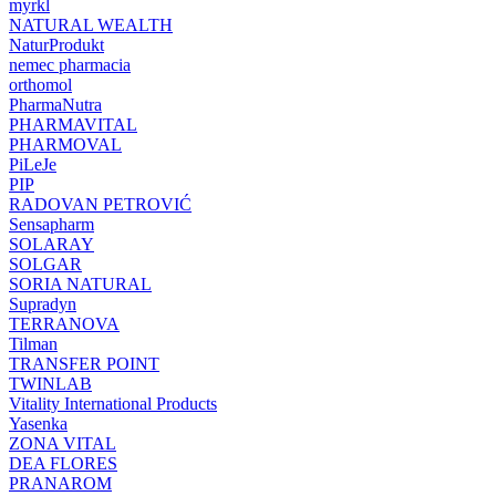
myrkl
NATURAL WEALTH
NaturProdukt
nemec pharmacia
orthomol
PharmaNutra
PHARMAVITAL
PHARMOVAL
PiLeJe
PIP
RADOVAN PETROVIĆ
Sensapharm
SOLARAY
SOLGAR
SORIA NATURAL
Supradyn
TERRANOVA
Tilman
TRANSFER POINT
TWINLAB
Vitality International Products
Yasenka
ZONA VITAL
DEA FLORES
PRANAROM