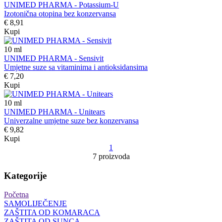
UNIMED PHARMA - Potassium-U
Izotonična otopina bez konzervansa
€ 8,91
Kupi
10
ml
UNIMED PHARMA - Sensivit
Umjetne suze sa vitaminima i antioksidansima
€ 7,20
Kupi
10
ml
UNIMED PHARMA - Unitears
Univerzalne umjetne suze bez konzervansa
€ 9,82
Kupi
1
7 proizvoda
Kategorije
Početna
SAMOLIJEČENJE
ZAŠTITA OD KOMARACA
ZAŠTITA OD SUNCA