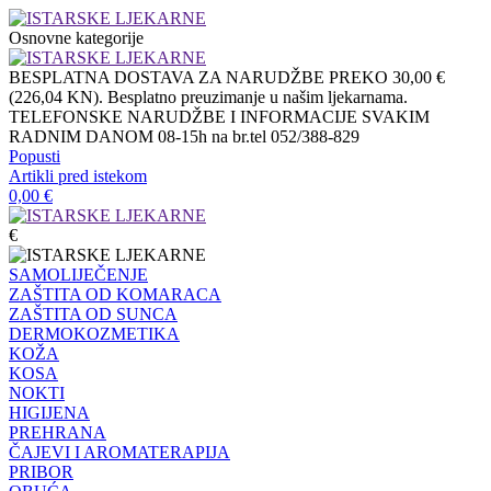
Osnovne kategorije
BESPLATNA DOSTAVA ZA NARUDŽBE PREKO 30,00 €
(226,04 KN). Besplatno preuzimanje u našim ljekarnama.
TELEFONSKE NARUDŽBE I INFORMACIJE SVAKIM
RADNIM DANOM 08-15h na br.tel 052/388-829
Popusti
Artikli pred istekom
0,00
€
€
SAMOLIJEČENJE
ZAŠTITA OD KOMARACA
ZAŠTITA OD SUNCA
DERMOKOZMETIKA
KOŽA
KOSA
NOKTI
HIGIJENA
PREHRANA
ČAJEVI I AROMATERAPIJA
PRIBOR