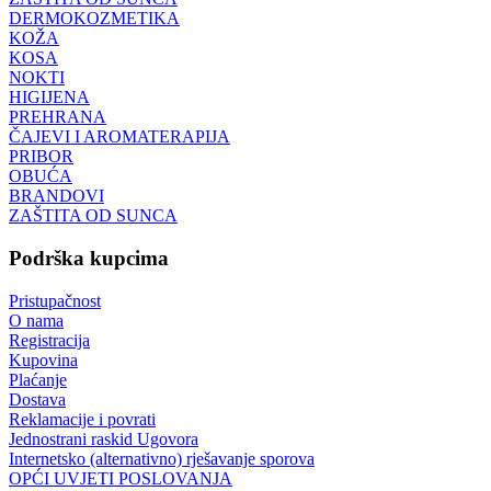
DERMOKOZMETIKA
KOŽA
KOSA
NOKTI
HIGIJENA
PREHRANA
ČAJEVI I AROMATERAPIJA
PRIBOR
OBUĆA
BRANDOVI
ZAŠTITA OD SUNCA
Podrška kupcima
Pristupačnost
O nama
Registracija
Kupovina
Plaćanje
Dostava
Reklamacije i povrati
Jednostrani raskid Ugovora
Internetsko (alternativno) rješavanje sporova
OPĆI UVJETI POSLOVANJA