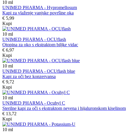
10
ml
UNIMED PHARMA - Hypromellosum
Kapi za vlaženje vanjske površine oka
€ 5,99
Kupi
10
ml
UNIMED PHARMA - OCUflash
Otopina za oko s ekstraktom biljke vidac
€ 6,97
Kupi
10
ml
UNIMED PHARMA - OCUflash blue
Kapi za oči bez konzervansa
€ 9,72
Kupi
10
ml
UNIMED PHARMA - Ocuhyl C
Sterilne kapi za oči s ekstraktom nevena i hijaluronskom kiselinom
€ 13,72
Kupi
10
ml