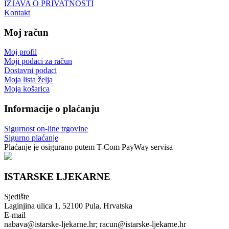
IZJAVA O PRIVATNOSTI
Kontakt
Moj račun
Moj profil
Moji podaci za račun
Dostavni podaci
Moja lista želja
Moja košarica
Informacije o plaćanju
Sigurnost on-line trgovine
Sigurno plaćanje
Plaćanje je osigurano putem T-Com PayWay servisa
ISTARSKE LJEKARNE
Sjedište
Laginjina ulica 1, 52100 Pula, Hrvatska
E-mail
nabava@istarske-ljekarne.hr; racun@istarske-ljekarne.hr