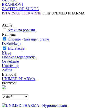
OBUĆA
BRANDOVI
ZAŠTITA OD SUNCA
ISTARSKE LJEKARNE
Filter
UNIMED PHARMA
Akcije
Artikli na popustu
Namjena
Čišćenje - tuširanje i pranje
Dezinfekcija
Hidratacija
Njega
Obnova i regeneracija
Osvježenje
Umirivanje
Zaštita
Brandovi
UNIMED PHARMA
Proizvodi