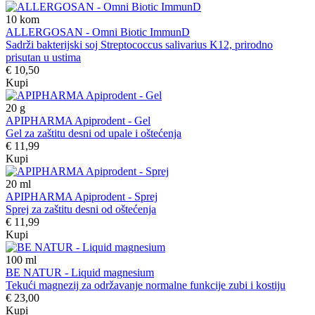
10
kom
ALLERGOSAN - Omni Biotic ImmunD
Sadrži bakterijski soj Streptococcus salivarius K12, prirodno
prisutan u ustima
€ 10,50
Kupi
20
g
APIPHARMA Apiprodent - Gel
Gel za zaštitu desni od upale i oštećenja
€ 11,99
Kupi
20
ml
APIPHARMA Apiprodent - Sprej
Sprej za zaštitu desni od oštećenja
€ 11,99
Kupi
100
ml
BE NATUR - Liquid magnesium
Tekući magnezij za održavanje normalne funkcije zubi i kostiju
€ 23,00
Kupi