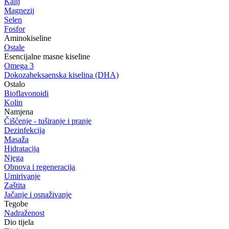
Kalij
Magnezij
Selen
Fosfor
Aminokiseline
Ostale
Esencijalne masne kiseline
Omega 3
Dokozaheksaenska kiselina (DHA)
Ostalo
Bioflavonoidi
Kolin
Namjena
Čišćenje - tuširanje i pranje
Dezinfekcija
Masaža
Hidratacija
Njega
Obnova i regeneracija
Umirivanje
Zaštita
Jačanje i osnaživanje
Tegobe
Nadraženost
Dio tijela