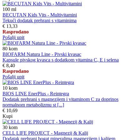
100
ml
BECUTAN Kids Vits - Multivitamini
Tekući dodatak prehrani s vitaminima
€ 13,33
Rasprodano
Pošalji upit
80
kom
BIOFARM Natura Line - Pivski kvasac
Kapsule pivskog kvasca s dodatkom vitamina C, E i selena
€ 8,40
Rasprodano
Pošalji upit
10
kom
BIOS LINE EnerPlus - Reintegra
Dodatak prehrani s magnezijem i vitaminom C za doprinos
normalnom metabolizmu st [...]
€ 10,69
Kupi
30
kom
CELL LIFE PROJECT - Magnezij & Kalij
Dodatak prehrani bogat mineralima magnezijem i kalijem