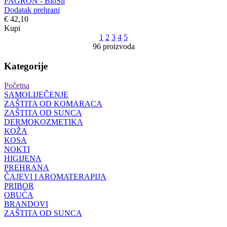
FAGRON - BioSil
Dodatak prehrani
€ 42,10
Kupi
1
2
3
4
5
96 proizvoda
Kategorije
Početna
SAMOLIJEČENJE
ZAŠTITA OD KOMARACA
ZAŠTITA OD SUNCA
DERMOKOZMETIKA
KOŽA
KOSA
NOKTI
HIGIJENA
PREHRANA
ČAJEVI I AROMATERAPIJA
PRIBOR
OBUĆA
BRANDOVI
ZAŠTITA OD SUNCA