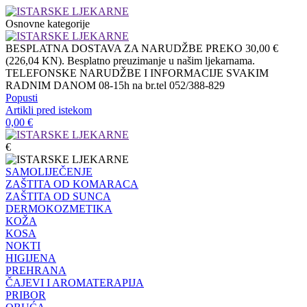
Osnovne kategorije
BESPLATNA DOSTAVA ZA NARUDŽBE PREKO 30,00 €
(226,04 KN). Besplatno preuzimanje u našim ljekarnama.
TELEFONSKE NARUDŽBE I INFORMACIJE SVAKIM
RADNIM DANOM 08-15h na br.tel 052/388-829
Popusti
Artikli pred istekom
0,00
€
€
SAMOLIJEČENJE
ZAŠTITA OD KOMARACA
ZAŠTITA OD SUNCA
DERMOKOZMETIKA
KOŽA
KOSA
NOKTI
HIGIJENA
PREHRANA
ČAJEVI I AROMATERAPIJA
PRIBOR