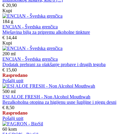
€ 20,90
Kupi
184
g
ENCIAN - Švedska grenčica
Mješavina bilja za pripremu alkoholne tinkture
€ 14,44
Kupi
200
ml
ENCIAN - Švedska grenčica
Dodatak prehrani za olakšanje probave i drugih tegoba
€ 15,60
Rasprodano
Pošalji upit
500
ml
ESI ALOE FRESH - Non Alcohol Mouthwah
Bezalkoholna otopina za higijenu usne šupljine i njegu desni
€ 8,50
Rasprodano
Pošalji upit
60
kom