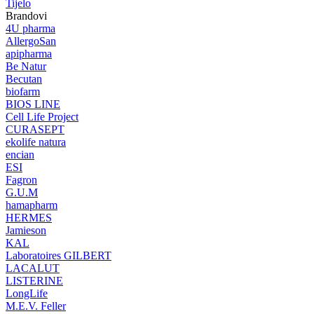
Tijelo
Brandovi
4U pharma
AllergoSan
apipharma
Be Natur
Becutan
biofarm
BIOS LINE
Cell Life Project
CURASEPT
ekolife natura
encian
ESI
Fagron
G.U.M
hamapharm
HERMES
Jamieson
KAL
Laboratoires GILBERT
LACALUT
LISTERINE
LongLife
M.E.V. Feller