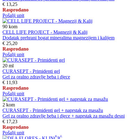
€ 13,25
Rasprodano
Pošalji upit
90
kom
CELL LIFE PROJECT - Magnezij & Kalij
Dodatak prehrani bogat mineralima magnezijem i kalijem
€ 25,20
Rasprodano
Pošalji upit
20
ml
CURASEPT - Primidenti gel
Gel za oralno zdravlje beba i djece
€ 11,93
Rasprodano
Pošalji upit
2
kom
CURASEPT - Primidenti gel + naprstak za masažu
Gel za oralno zdravlje beba i djece + naprstak za masažu desni
€ 17,23
Rasprodano
Pošalji upit