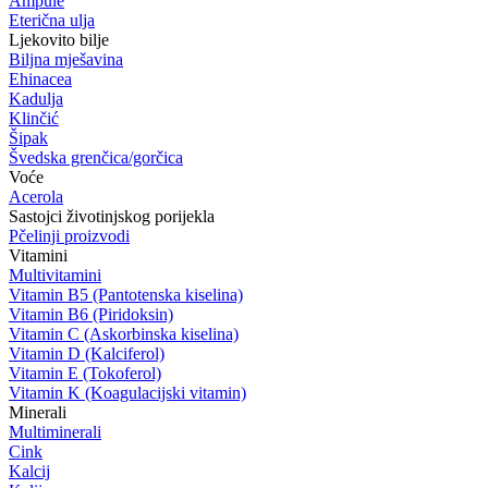
Ampule
Eterična ulja
Ljekovito bilje
Biljna mješavina
Ehinacea
Kadulja
Klinčić
Šipak
Švedska grenčica/gorčica
Voće
Acerola
Sastojci životinjskog porijekla
Pčelinji proizvodi
Vitamini
Multivitamini
Vitamin B5 (Pantotenska kiselina)
Vitamin B6 (Piridoksin)
Vitamin C (Askorbinska kiselina)
Vitamin D (Kalciferol)
Vitamin E (Tokoferol)
Vitamin K (Koagulacijski vitamin)
Minerali
Multiminerali
Cink
Kalcij