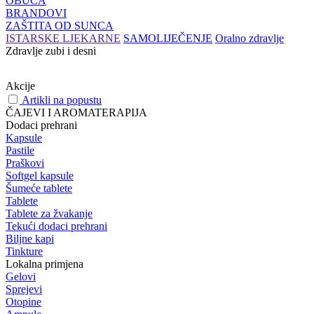
OBUĆA
BRANDOVI
ZAŠTITA OD SUNCA
ISTARSKE LJEKARNE
SAMOLIJEČENJE
Oralno zdravlje
Zdravlje zubi i desni
Akcije
Artikli na popustu
ČAJEVI I AROMATERAPIJA
Dodaci prehrani
Kapsule
Pastile
Praškovi
Softgel kapsule
Šumeće tablete
Tablete
Tablete za žvakanje
Tekući dodaci prehrani
Biljne kapi
Tinkture
Lokalna primjena
Gelovi
Sprejevi
Otopine