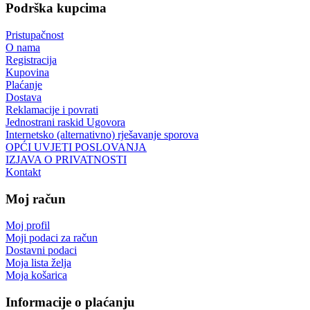
Podrška kupcima
Pristupačnost
O nama
Registracija
Kupovina
Plaćanje
Dostava
Reklamacije i povrati
Jednostrani raskid Ugovora
Internetsko (alternativno) rješavanje sporova
OPĆI UVJETI POSLOVANJA
IZJAVA O PRIVATNOSTI
Kontakt
Moj račun
Moj profil
Moji podaci za račun
Dostavni podaci
Moja lista želja
Moja košarica
Informacije o plaćanju