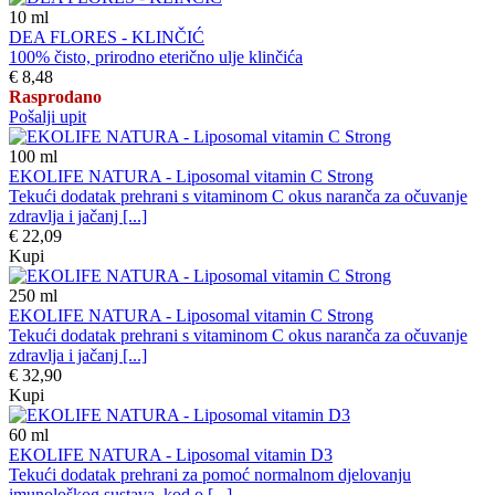
10
ml
DEA FLORES - KLINČIĆ
100% čisto, prirodno eterično ulje klinčića
€ 8,48
Rasprodano
Pošalji upit
100
ml
EKOLIFE NATURA - Liposomal vitamin C Strong
Tekući dodatak prehrani s vitaminom C okus naranča za očuvanje
zdravlja i jačanj [...]
€ 22,09
Kupi
250
ml
EKOLIFE NATURA - Liposomal vitamin C Strong
Tekući dodatak prehrani s vitaminom C okus naranča za očuvanje
zdravlja i jačanj [...]
€ 32,90
Kupi
60
ml
EKOLIFE NATURA - Liposomal vitamin D3
Tekući dodatak prehrani za pomoć normalnom djelovanju
imunološkog sustava, kod o [...]