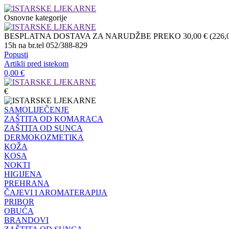
Osnovne kategorije
BESPLATNA DOSTAVA ZA NARUDŽBE PREKO 30,00 € (226,04 
15h na br.tel 052/388-829
Popusti
Artikli pred istekom
0,00
€
€
SAMOLIJEČENJE
ZAŠTITA OD KOMARACA
ZAŠTITA OD SUNCA
DERMOKOZMETIKA
KOŽA
KOSA
NOKTI
HIGIJENA
PREHRANA
ČAJEVI I AROMATERAPIJA
PRIBOR
OBUĆA
BRANDOVI