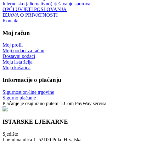
Internetsko (alternativno) rješavanje sporova
OPĆI UVJETI POSLOVANJA
IZJAVA O PRIVATNOSTI
Kontakt
Moj račun
Moj profil
Moji podaci za račun
Dostavni podaci
Moja lista želja
Moja košarica
Informacije o plaćanju
Sigurnost on-line trgovine
Sigurno plaćanje
Plaćanje je osigurano putem T-Com PayWay servisa
ISTARSKE LJEKARNE
Sjedište
Laginjina ulica 1, 52100 Pula, Hrvatska