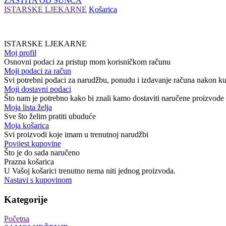
ZAŠTITA OD SUNCA
ISTARSKE LJEKARNE
Košarica
ISTARSKE LJEKARNE
Moj profil
Osnovni podaci za pristup mom korisničkom računu
Moji podaci za račun
Svi potrebni podaci za narudžbu, ponudu i izdavanje računa nakon k
Moji dostavni podaci
Što nam je potrebno kako bi znali kamo dostaviti naručene proizvode
Moja lista želja
Sve što želim pratiti ubuduće
Moja košarica
Svi proizvodi koje imam u trenutnoj narudžbi
Povijest kupovine
Što je do sada naručeno
Prazna košarica
U Vašoj košarici trenutno nema niti jednog proizvoda.
Nastavi s kupovinom
Kategorije
Početna