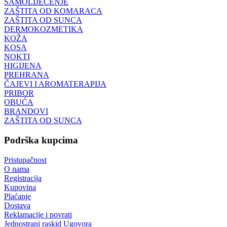
SAMOLIJEČENJE
ZAŠTITA OD KOMARACA
ZAŠTITA OD SUNCA
DERMOKOZMETIKA
KOŽA
KOSA
NOKTI
HIGIJENA
PREHRANA
ČAJEVI I AROMATERAPIJA
PRIBOR
OBUĆA
BRANDOVI
ZAŠTITA OD SUNCA
Podrška kupcima
Pristupačnost
O nama
Registracija
Kupovina
Plaćanje
Dostava
Reklamacije i povrati
Jednostrani raskid Ugovora