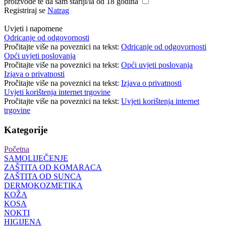
proizvode te da sam stariji/la od 18 godina
Registriraj se
Natrag
Uvjeti i napomene
Odricanje od odgovornosti
Pročitajte više na poveznici na tekst:
Odricanje od odgovornosti
Opći uvjeti poslovanja
Pročitajte više na poveznici na tekst:
Opći uvjeti poslovanja
Izjava o privatnosti
Pročitajte više na poveznici na tekst:
Izjava o privatnosti
Uvjeti korištenja internet trgovine
Pročitajte više na poveznici na tekst:
Uvjeti korištenja internet
trgovine
Kategorije
Početna
SAMOLIJEČENJE
ZAŠTITA OD KOMARACA
ZAŠTITA OD SUNCA
DERMOKOZMETIKA
KOŽA
KOSA
NOKTI
HIGIJENA