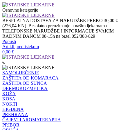
Osnovne kategorije
BESPLATNA DOSTAVA ZA NARUDŽBE PREKO 30,00 €
(226,04 KN). Besplatno preuzimanje u našim ljekarnama.
TELEFONSKE NARUDŽBE I INFORMACIJE SVAKIM
RADNIM DANOM 08-15h na br.tel 052/388-829
Popusti
Artikli pred istekom
0,00
€
€
SAMOLIJEČENJE
ZAŠTITA OD KOMARACA
ZAŠTITA OD SUNCA
DERMOKOZMETIKA
KOŽA
KOSA
NOKTI
HIGIJENA
PREHRANA
ČAJEVI I AROMATERAPIJA
PRIBOR