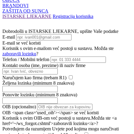
OBUĆA
BRANDOVI
ZAŠTITA OD SUNCA
ISTARSKE LJEKARNE
Registracija korisnika
Dobrodošli u
ISTARSKE LJEKARNE, upišite Vaše podatke
E-mail
E-mail
se već koristi
Korisnik s ovim e-mailom već postoji u sustavu. Možda ste
zaboravili lozinku
?
Telefon / Mobilni telefon
Kontakt osoba (ime, prezime) ili naziv firme
Naručujem kao firma (trebam R1)
Željena lozinka (minimum 8 znakova)
Ponovite lozinku (minimum 8 znakova)
OIB (opcionalno)
OIB <span class='used_oib'></span> se već koristi
Korisnik s ovim OIB-om već postoji u sustavu.Možda ste <a
href='~/ws_forgot.cshtml'>zaboravili lozinku</a>?
Potvrđujem da razumijem Uvjete pod kojima mogu naručivati