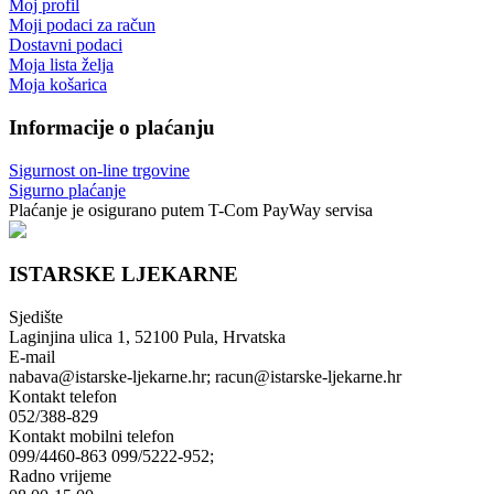
Moj profil
Moji podaci za račun
Dostavni podaci
Moja lista želja
Moja košarica
Informacije o plaćanju
Sigurnost on-line trgovine
Sigurno plaćanje
Plaćanje je osigurano putem T-Com PayWay servisa
ISTARSKE LJEKARNE
Sjedište
Laginjina ulica 1, 52100 Pula, Hrvatska
E-mail
nabava@istarske-ljekarne.hr; racun@istarske-ljekarne.hr
Kontakt telefon
052/388-829
Kontakt mobilni telefon
099/4460-863 099/5222-952;
Radno vrijeme