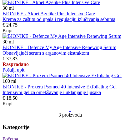
30
ml
BIONIKE - Aknet Azelike Plus Intensive Care
Krema za zaštitu od upala i regulaciju izlučivanja sebuma
€ 24,75
Kupi
30
ml
BIONIKE - Defence My Age Intensive Renewing Serum
Obnavljajući serum s arganovim ekstraktom
€ 37,83
Rasprodano
Pošalji upit
100
ml
BIONIKE - Proxera Psomed 40 Intensive Exfoliating Gel
Intenzivni gel za omekšavanje i uklanjanje ljusaka
€ 18,50
Kupi
1
3 proizvoda
Kategorije
Početna