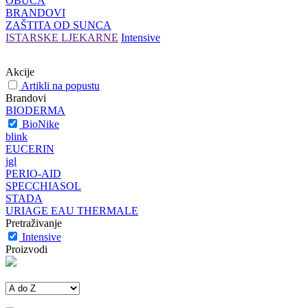
OBUĆA
BRANDOVI
ZAŠTITA OD SUNCA
ISTARSKE LJEKARNE
Intensive
Akcije
Artikli na popustu
Brandovi
BIODERMA
BioNike
blink
EUCERIN
jgl
PERIO-AID
SPECCHIASOL
STADA
URIAGE EAU THERMALE
Pretraživanje
Intensive
Proizvodi