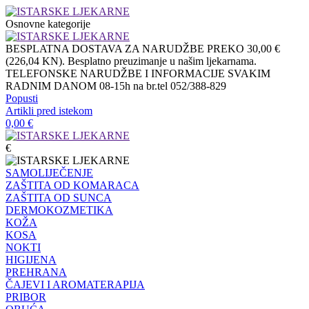
Osnovne kategorije
BESPLATNA DOSTAVA ZA NARUDŽBE PREKO 30,00 €
(226,04 KN). Besplatno preuzimanje u našim ljekarnama.
TELEFONSKE NARUDŽBE I INFORMACIJE SVAKIM
RADNIM DANOM 08-15h na br.tel 052/388-829
Popusti
Artikli pred istekom
0,00
€
€
SAMOLIJEČENJE
ZAŠTITA OD KOMARACA
ZAŠTITA OD SUNCA
DERMOKOZMETIKA
KOŽA
KOSA
NOKTI
HIGIJENA
PREHRANA
ČAJEVI I AROMATERAPIJA
PRIBOR