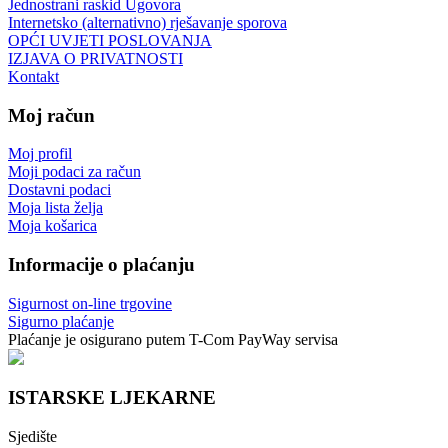
Jednostrani raskid Ugovora
Internetsko (alternativno) rješavanje sporova
OPĆI UVJETI POSLOVANJA
IZJAVA O PRIVATNOSTI
Kontakt
Moj račun
Moj profil
Moji podaci za račun
Dostavni podaci
Moja lista želja
Moja košarica
Informacije o plaćanju
Sigurnost on-line trgovine
Sigurno plaćanje
Plaćanje je osigurano putem T-Com PayWay servisa
ISTARSKE LJEKARNE
Sjedište