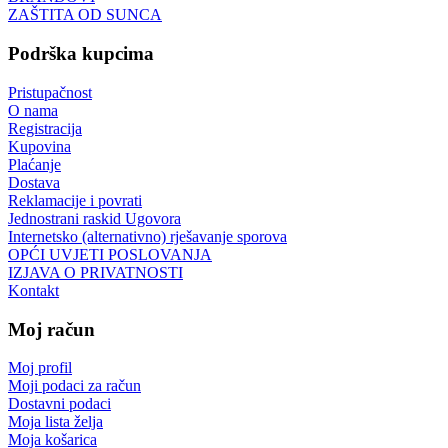
ZAŠTITA OD SUNCA
Podrška kupcima
Pristupačnost
O nama
Registracija
Kupovina
Plaćanje
Dostava
Reklamacije i povrati
Jednostrani raskid Ugovora
Internetsko (alternativno) rješavanje sporova
OPĆI UVJETI POSLOVANJA
IZJAVA O PRIVATNOSTI
Kontakt
Moj račun
Moj profil
Moji podaci za račun
Dostavni podaci
Moja lista želja
Moja košarica