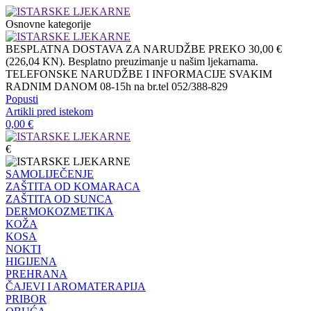
Osnovne kategorije
BESPLATNA DOSTAVA ZA NARUDŽBE PREKO 30,00 €
(226,04 KN). Besplatno preuzimanje u našim ljekarnama.
TELEFONSKE NARUDŽBE I INFORMACIJE SVAKIM
RADNIM DANOM 08-15h na br.tel 052/388-829
Popusti
Artikli pred istekom
0,00
€
€
SAMOLIJEČENJE
ZAŠTITA OD KOMARACA
ZAŠTITA OD SUNCA
DERMOKOZMETIKA
KOŽA
KOSA
NOKTI
HIGIJENA
PREHRANA
ČAJEVI I AROMATERAPIJA
PRIBOR