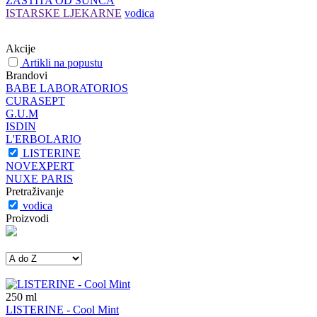
ZAŠTITA OD SUNCA
ISTARSKE LJEKARNE
vodica
Akcije
Artikli na popustu
Brandovi
BABE LABORATORIOS
CURASEPT
G.U.M
ISDIN
L'ERBOLARIO
LISTERINE
NOVEXPERT
NUXE PARIS
Pretraživanje
vodica
Proizvodi
250
ml
LISTERINE - Cool Mint