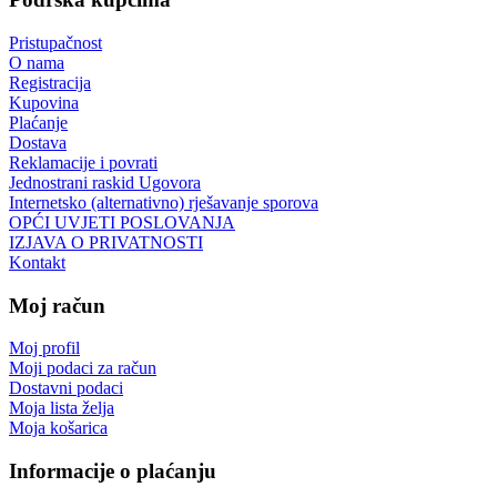
Pristupačnost
O nama
Registracija
Kupovina
Plaćanje
Dostava
Reklamacije i povrati
Jednostrani raskid Ugovora
Internetsko (alternativno) rješavanje sporova
OPĆI UVJETI POSLOVANJA
IZJAVA O PRIVATNOSTI
Kontakt
Moj račun
Moj profil
Moji podaci za račun
Dostavni podaci
Moja lista želja
Moja košarica
Informacije o plaćanju