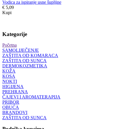
Vodica za ispiranje usne šupljine
€ 5,09
Kupi
Kategorije
Početna
SAMOLIJEČENJE
ZAŠTITA OD KOMARACA
ZAŠTITA OD SUNCA
DERMOKOZMETIKA
KOŽA
KOSA
NOKTI
HIGIJENA
PREHRANA
ČAJEVI I AROMATERAPIJA
PRIBOR
OBUĆA
BRANDOVI
ZAŠTITA OD SUNCA
Podrška kupcima