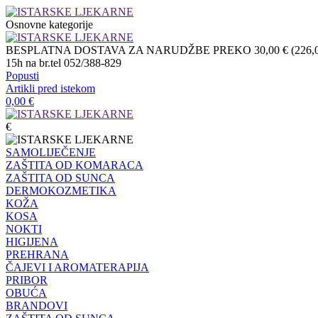
Osnovne kategorije
BESPLATNA DOSTAVA ZA NARUDŽBE PREKO 30,00 € (226,04 
15h na br.tel 052/388-829
Popusti
Artikli pred istekom
0,00
€
€
SAMOLIJEČENJE
ZAŠTITA OD KOMARACA
ZAŠTITA OD SUNCA
DERMOKOZMETIKA
KOŽA
KOSA
NOKTI
HIGIJENA
PREHRANA
ČAJEVI I AROMATERAPIJA
PRIBOR
OBUĆA
BRANDOVI