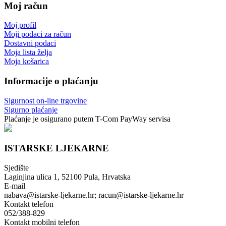
Moj račun
Moj profil
Moji podaci za račun
Dostavni podaci
Moja lista želja
Moja košarica
Informacije o plaćanju
Sigurnost on-line trgovine
Sigurno plaćanje
Plaćanje je osigurano putem T-Com PayWay servisa
ISTARSKE LJEKARNE
Sjedište
Laginjina ulica 1, 52100 Pula, Hrvatska
E-mail
nabava@istarske-ljekarne.hr; racun@istarske-ljekarne.hr
Kontakt telefon
052/388-829
Kontakt mobilni telefon