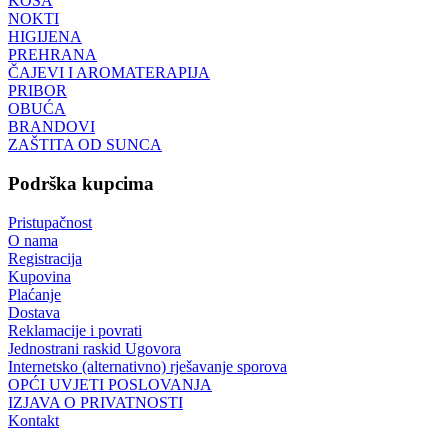
KOSA
NOKTI
HIGIJENA
PREHRANA
ČAJEVI I AROMATERAPIJA
PRIBOR
OBUĆA
BRANDOVI
ZAŠTITA OD SUNCA
Podrška kupcima
Pristupačnost
O nama
Registracija
Kupovina
Plaćanje
Dostava
Reklamacije i povrati
Jednostrani raskid Ugovora
Internetsko (alternativno) rješavanje sporova
OPĆI UVJETI POSLOVANJA
IZJAVA O PRIVATNOSTI
Kontakt