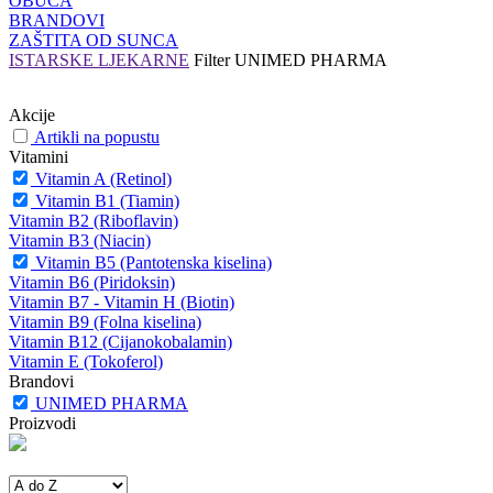
OBUĆA
BRANDOVI
ZAŠTITA OD SUNCA
ISTARSKE LJEKARNE
Filter
UNIMED PHARMA
Akcije
Artikli na popustu
Vitamini
Vitamin A (Retinol)
Vitamin B1 (Tiamin)
Vitamin B2 (Riboflavin)
Vitamin B3 (Niacin)
Vitamin B5 (Pantotenska kiselina)
Vitamin B6 (Piridoksin)
Vitamin B7 - Vitamin H (Biotin)
Vitamin B9 (Folna kiselina)
Vitamin B12 (Cijanokobalamin)
Vitamin E (Tokoferol)
Brandovi
UNIMED PHARMA
Proizvodi