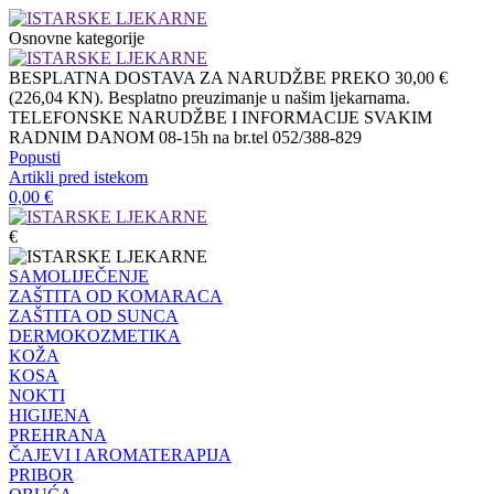
Osnovne kategorije
BESPLATNA DOSTAVA ZA NARUDŽBE PREKO 30,00 €
(226,04 KN). Besplatno preuzimanje u našim ljekarnama.
TELEFONSKE NARUDŽBE I INFORMACIJE SVAKIM
RADNIM DANOM 08-15h na br.tel 052/388-829
Popusti
Artikli pred istekom
0,00
€
€
SAMOLIJEČENJE
ZAŠTITA OD KOMARACA
ZAŠTITA OD SUNCA
DERMOKOZMETIKA
KOŽA
KOSA
NOKTI
HIGIJENA
PREHRANA
ČAJEVI I AROMATERAPIJA
PRIBOR