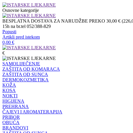
Osnovne kategorije
BESPLATNA DOSTAVA ZA NARUDŽBE PREKO 30,00 € (226,04 
15h na br.tel 052/388-829
Popusti
Artikli pred istekom
0,00
€
€
SAMOLIJEČENJE
ZAŠTITA OD KOMARACA
ZAŠTITA OD SUNCA
DERMOKOZMETIKA
KOŽA
KOSA
NOKTI
HIGIJENA
PREHRANA
ČAJEVI I AROMATERAPIJA
PRIBOR
OBUĆA
BRANDOVI