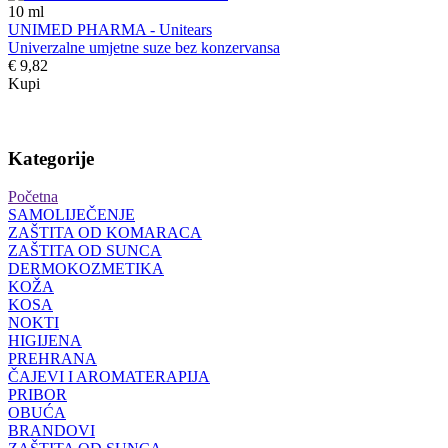
10
ml
UNIMED PHARMA - Unitears
Univerzalne umjetne suze bez konzervansa
€ 9,82
Kupi
Kategorije
Početna
SAMOLIJEČENJE
ZAŠTITA OD KOMARACA
ZAŠTITA OD SUNCA
DERMOKOZMETIKA
KOŽA
KOSA
NOKTI
HIGIJENA
PREHRANA
ČAJEVI I AROMATERAPIJA
PRIBOR
OBUĆA
BRANDOVI