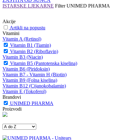
ZAŠTITA OD SUNCA
ISTARSKE LJEKARNE
Filter
UNIMED PHARMA
Akcije
Artikli na popustu
Vitamini
Vitamin A (Retinol)
Vitamin B1 (Tiamin)
Vitamin B2 (Riboflavin)
Vitamin B3 (Niacin)
Vitamin B5 (Pantotenska kiselina)
Vitamin B6 (Piridoksin)
Vitamin B7 - Vitamin H (Biotin)
Vitamin B9 (Folna kiselina)
Vitamin B12 (Cijanokobalamin)
Vitamin E (Tokoferol)
Brandovi
UNIMED PHARMA
Proizvodi