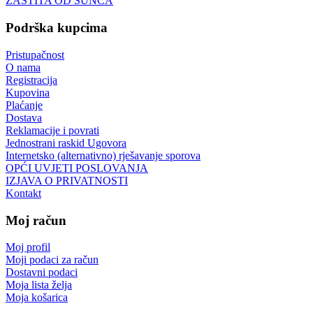
ZAŠTITA OD SUNCA
Podrška kupcima
Pristupačnost
O nama
Registracija
Kupovina
Plaćanje
Dostava
Reklamacije i povrati
Jednostrani raskid Ugovora
Internetsko (alternativno) rješavanje sporova
OPĆI UVJETI POSLOVANJA
IZJAVA O PRIVATNOSTI
Kontakt
Moj račun
Moj profil
Moji podaci za račun
Dostavni podaci
Moja lista želja
Moja košarica