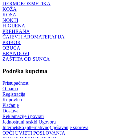
DERMOKOZMETIKA
KOŽA
KOSA
NOKTI
HIGIJENA
PREHRANA
ČAJEVI I AROMATERAPIJA
PRIBOR
OBUĆA
BRANDOVI
ZAŠTITA OD SUNCA
Podrška kupcima
Pristupačnost
O nama
Registracija
Kupovina
Plaćanje
Dostava
Reklamacije i povrati
Jednostrani raskid Ugovora
Internetsko (alternativno) rješavanje sporova
OPĆI UVJETI POSLOVANJA