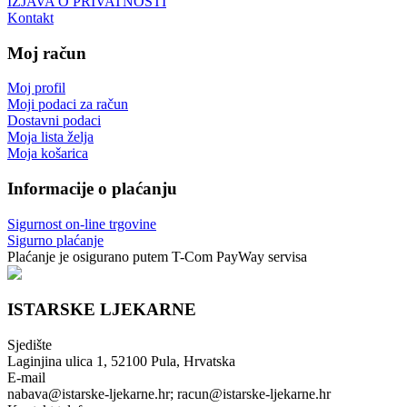
IZJAVA O PRIVATNOSTI
Kontakt
Moj račun
Moj profil
Moji podaci za račun
Dostavni podaci
Moja lista želja
Moja košarica
Informacije o plaćanju
Sigurnost on-line trgovine
Sigurno plaćanje
Plaćanje je osigurano putem T-Com PayWay servisa
ISTARSKE LJEKARNE
Sjedište
Laginjina ulica 1, 52100 Pula, Hrvatska
E-mail
nabava@istarske-ljekarne.hr; racun@istarske-ljekarne.hr