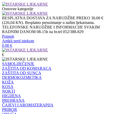
Osnovne kategorije
BESPLATNA DOSTAVA ZA NARUDŽBE PREKO 30,00 €
(226,04 KN). Besplatno preuzimanje u našim ljekarnama.
TELEFONSKE NARUDŽBE I INFORMACIJE SVAKIM
RADNIM DANOM 08-15h na br.tel 052/388-829
Popusti
Artikli pred istekom
0,00
€
€
SAMOLIJEČENJE
ZAŠTITA OD KOMARACA
ZAŠTITA OD SUNCA
DERMOKOZMETIKA
KOŽA
KOSA
NOKTI
HIGIJENA
PREHRANA
ČAJEVI I AROMATERAPIJA
PRIBOR