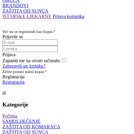
OBUĆA
BRANDOVI
ZAŠTITA OD SUNCA
ISTARSKE LJEKARNE
Prijava korisnika
Već ste se registrirali kao kupac?
Prijavite se
Prijava
Zapamti me na ovom računalu
Zaboravili ste lozinku?
Želite postati stalni kupac?
Registracija
Registracija
ili
Kategorije
Početna
SAMOLIJEČENJE
ZAŠTITA OD KOMARACA
ZAŠTITA OD SUNCA