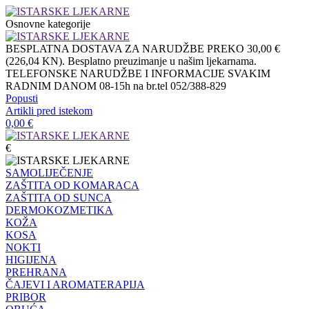
Osnovne kategorije
BESPLATNA DOSTAVA ZA NARUDŽBE PREKO 30,00 €
(226,04 KN). Besplatno preuzimanje u našim ljekarnama.
TELEFONSKE NARUDŽBE I INFORMACIJE SVAKIM
RADNIM DANOM 08-15h na br.tel 052/388-829
Popusti
Artikli pred istekom
0,00
€
€
SAMOLIJEČENJE
ZAŠTITA OD KOMARACA
ZAŠTITA OD SUNCA
DERMOKOZMETIKA
KOŽA
KOSA
NOKTI
HIGIJENA
PREHRANA
ČAJEVI I AROMATERAPIJA
PRIBOR