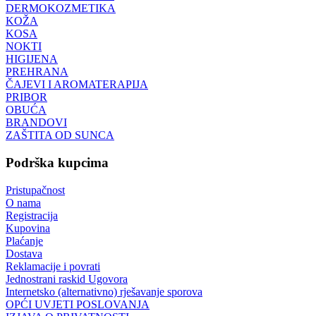
DERMOKOZMETIKA
KOŽA
KOSA
NOKTI
HIGIJENA
PREHRANA
ČAJEVI I AROMATERAPIJA
PRIBOR
OBUĆA
BRANDOVI
ZAŠTITA OD SUNCA
Podrška kupcima
Pristupačnost
O nama
Registracija
Kupovina
Plaćanje
Dostava
Reklamacije i povrati
Jednostrani raskid Ugovora
Internetsko (alternativno) rješavanje sporova
OPĆI UVJETI POSLOVANJA