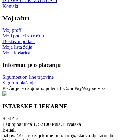
IZJAVA O PRIVATNOSTI
Kontakt
Moj račun
Moj profil
Moji podaci za račun
Dostavni podaci
Moja lista želja
Moja košarica
Informacije o plaćanju
Sigurnost on-line trgovine
Sigurno plaćanje
Plaćanje je osigurano putem T-Com PayWay servisa
ISTARSKE LJEKARNE
Sjedište
Laginjina ulica 1, 52100 Pula, Hrvatska
E-mail
nabava@istarske-ljekarne.hr; racun@istarske-ljekarne.hr