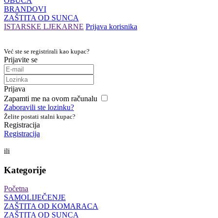
OBUĆA
BRANDOVI
ZAŠTITA OD SUNCA
ISTARSKE LJEKARNE
Prijava korisnika
Već ste se registrirali kao kupac?
Prijavite se
Prijava
Zapamti me na ovom računalu
Zaboravili ste lozinku?
Želite postati stalni kupac?
Registracija
Registracija
ili
Kategorije
Početna
SAMOLIJEČENJE
ZAŠTITA OD KOMARACA
ZAŠTITA OD SUNCA