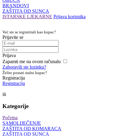
OBUĆA
BRANDOVI
ZAŠTITA OD SUNCA
ISTARSKE LJEKARNE
Prijava korisnika
Već ste se registrirali kao kupac?
Prijavite se
Prijava
Zapamti me na ovom računalu
Zaboravili ste lozinku?
Želite postati stalni kupac?
Registracija
Registracija
ili
Kategorije
Početna
SAMOLIJEČENJE
ZAŠTITA OD KOMARACA
ZAŠTITA OD SUNCA