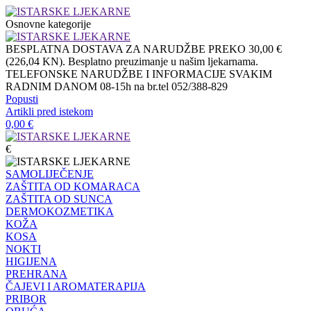
Osnovne kategorije
BESPLATNA DOSTAVA ZA NARUDŽBE PREKO 30,00 €
(226,04 KN). Besplatno preuzimanje u našim ljekarnama.
TELEFONSKE NARUDŽBE I INFORMACIJE SVAKIM
RADNIM DANOM 08-15h na br.tel 052/388-829
Popusti
Artikli pred istekom
0,00
€
€
SAMOLIJEČENJE
ZAŠTITA OD KOMARACA
ZAŠTITA OD SUNCA
DERMOKOZMETIKA
KOŽA
KOSA
NOKTI
HIGIJENA
PREHRANA
ČAJEVI I AROMATERAPIJA
PRIBOR