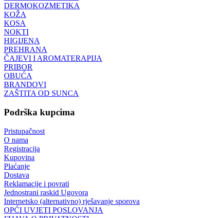
DERMOKOZMETIKA
KOŽA
KOSA
NOKTI
HIGIJENA
PREHRANA
ČAJEVI I AROMATERAPIJA
PRIBOR
OBUĆA
BRANDOVI
ZAŠTITA OD SUNCA
Podrška kupcima
Pristupačnost
O nama
Registracija
Kupovina
Plaćanje
Dostava
Reklamacije i povrati
Jednostrani raskid Ugovora
Internetsko (alternativno) rješavanje sporova
OPĆI UVJETI POSLOVANJA