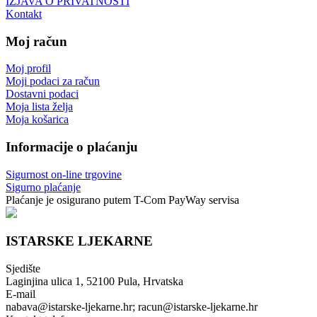
IZJAVA O PRIVATNOSTI
Kontakt
Moj račun
Moj profil
Moji podaci za račun
Dostavni podaci
Moja lista želja
Moja košarica
Informacije o plaćanju
Sigurnost on-line trgovine
Sigurno plaćanje
Plaćanje je osigurano putem T-Com PayWay servisa
ISTARSKE LJEKARNE
Sjedište
Laginjina ulica 1, 52100 Pula, Hrvatska
E-mail
nabava@istarske-ljekarne.hr; racun@istarske-ljekarne.hr