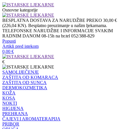
Osnovne kategorije
BESPLATNA DOSTAVA ZA NARUDŽBE PREKO 30,00 €
(226,04 KN). Besplatno preuzimanje u našim ljekarnama.
TELEFONSKE NARUDŽBE I INFORMACIJE SVAKIM
RADNIM DANOM 08-15h na br.tel 052/388-829
Popusti
Artikli pred istekom
0,00
€
€
SAMOLIJEČENJE
ZAŠTITA OD KOMARACA
ZAŠTITA OD SUNCA
DERMOKOZMETIKA
KOŽA
KOSA
NOKTI
HIGIJENA
PREHRANA
ČAJEVI I AROMATERAPIJA
PRIBOR