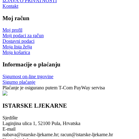
IZJAVA O PRIVATNOSTI
Kontakt
Moj račun
Moj profil
Moji podaci za račun
Dostavni podaci
Moja lista želja
Moja košarica
Informacije o plaćanju
Sigurnost on-line trgovine
Sigurno plaćanje
Plaćanje je osigurano putem T-Com PayWay servisa
ISTARSKE LJEKARNE
Sjedište
Laginjina ulica 1, 52100 Pula, Hrvatska
E-mail
nabava@istarske-ljekarne.hr; racun@istarske-ljekarne.hr