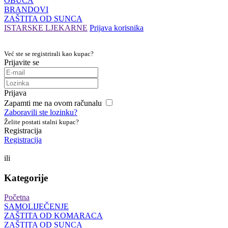
OBUĆA
BRANDOVI
ZAŠTITA OD SUNCA
ISTARSKE LJEKARNE
Prijava korisnika
Već ste se registrirali kao kupac?
Prijavite se
Prijava
Zapamti me na ovom računalu
Zaboravili ste lozinku?
Želite postati stalni kupac?
Registracija
Registracija
ili
Kategorije
Početna
SAMOLIJEČENJE
ZAŠTITA OD KOMARACA
ZAŠTITA OD SUNCA