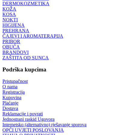
DERMOKOZMETIKA
KOŽA
KOSA
NOKTI
HIGIJENA
PREHRANA
ČAJEVI I AROMATERAPIJA
PRIBOR
OBUĆA
BRANDOVI
ZAŠTITA OD SUNCA
Podrška kupcima
Pristupačnost
O nama
Registracija
Kupovina
Plaćanje
Dostava
Reklamacije i povrati
Jednostrani raskid Ugovora
Internetsko (alternativno) rješavanje sporova
OPĆI UVJETI POSLOVANJA