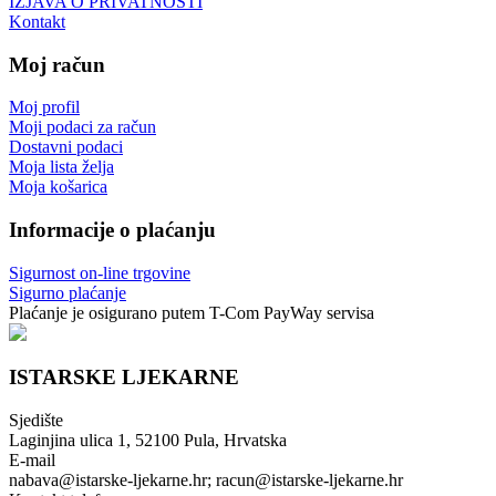
IZJAVA O PRIVATNOSTI
Kontakt
Moj račun
Moj profil
Moji podaci za račun
Dostavni podaci
Moja lista želja
Moja košarica
Informacije o plaćanju
Sigurnost on-line trgovine
Sigurno plaćanje
Plaćanje je osigurano putem T-Com PayWay servisa
ISTARSKE LJEKARNE
Sjedište
Laginjina ulica 1, 52100 Pula, Hrvatska
E-mail
nabava@istarske-ljekarne.hr; racun@istarske-ljekarne.hr