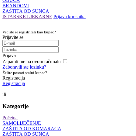
OBUĆA
BRANDOVI
ZAŠTITA OD SUNCA
ISTARSKE LJEKARNE
Prijava korisnika
Već ste se registrirali kao kupac?
Prijavite se
Prijava
Zapamti me na ovom računalu
Zaboravili ste lozinku?
Želite postati stalni kupac?
Registracija
Registracija
ili
Kategorije
Početna
SAMOLIJEČENJE
ZAŠTITA OD KOMARACA
ZAŠTITA OD SUNCA