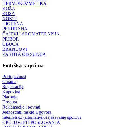
DERMOKOZMETIKA
KOŽA
KOSA
NOKTI
HIGIJENA
PREHRANA
ČAJEVI I AROMATERAPIJA
PRIBOR
OBUĆA
BRANDOVI
ZAŠTITA OD SUNCA
Podrška kupcima
Pristupačnost
O nama
Registracija
Kupovina
Plaćanje
Dostava
Reklamacije i povrati
Jednostrani raskid Ugovora
Internetsko (alternativno) rješavanje sporova
OPĆI UVJETI POSLOVANJA