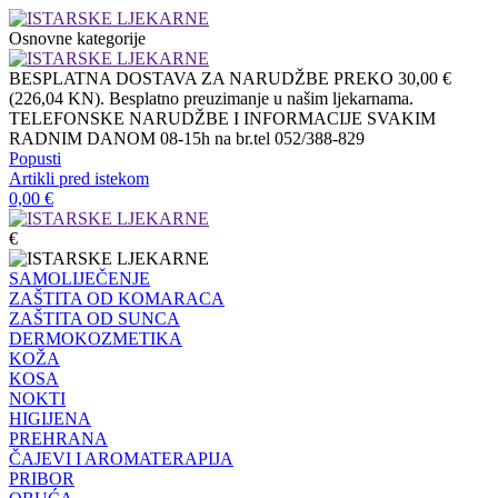
Osnovne kategorije
BESPLATNA DOSTAVA ZA NARUDŽBE PREKO 30,00 €
(226,04 KN). Besplatno preuzimanje u našim ljekarnama.
TELEFONSKE NARUDŽBE I INFORMACIJE SVAKIM
RADNIM DANOM 08-15h na br.tel 052/388-829
Popusti
Artikli pred istekom
0,00
€
€
SAMOLIJEČENJE
ZAŠTITA OD KOMARACA
ZAŠTITA OD SUNCA
DERMOKOZMETIKA
KOŽA
KOSA
NOKTI
HIGIJENA
PREHRANA
ČAJEVI I AROMATERAPIJA
PRIBOR